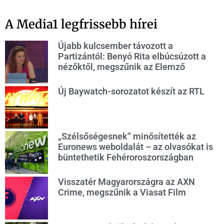
A Media1 legfrissebb hírei
Újabb kulcsember távozott a
Partizántól: Benyó Rita elbúcsúzott a
nézőktől, megszűnik az Elemző
Új Baywatch-sorozatot készít az RTL
„Szélsőségesnek” minősítették az
Euronews weboldalát – az olvasókat is
büntethetik Fehéroroszországban
Visszatér Magyarországra az AXN
Crime, megszűnik a Viasat Film