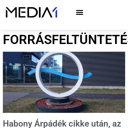
A Media1 médiaajánlata politikai hirdetőknek– országgyűlési választás 2026
FORRÁSFELTÜNTETÉ
Habony Árpádék cikke után, az