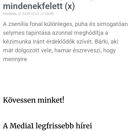
mindenekfelett (x)
Hirdetés
2025.10.13.
08:45
A zsenília fonal különleges, puha és simogatóan
selymes tapintása azonnal meghódítja a
kézimunka iránt érdeklődők szívét. Bárki, aki
már dolgozott vele, hamar észreveszi, hogy
mennyire
Kövessen minket!
A Media1 legfrissebb hírei