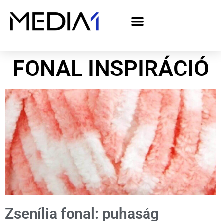
A Media1 médiaajánlata politikai hirdetőknek– országgyűlési választás 2026
FONAL INSPIRÁCIÓ
Zsenília fonal: puhaság