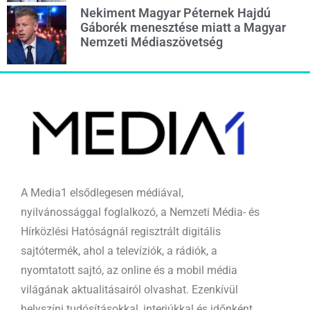
Nekiment Magyar Péternek Hajdú
Gáborék menesztése miatt a Magyar
Nemzeti Médiaszövetség
A Media1 elsődlegesen médiával,
nyilvánossággal foglalkozó, a Nemzeti Média- és
Hírközlési Hatóságnál regisztrált digitális
sajtótermék, ahol a televíziók, a rádiók, a
nyomtatott sajtó, az online és a mobil média
világának aktualitásairól olvashat. Ezenkívül
helyszíni tudósításokkal, interjúkkal és időnként