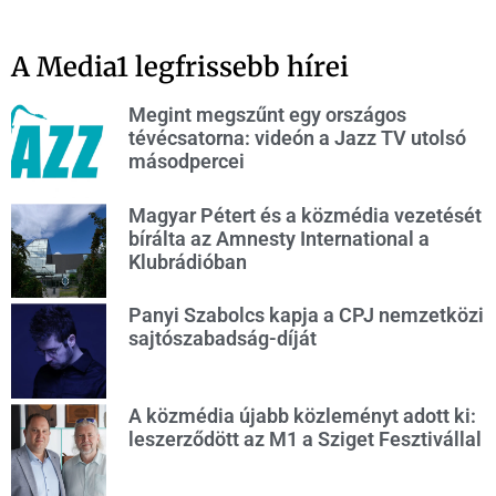
A Media1 legfrissebb hírei
Megint megszűnt egy országos
tévécsatorna: videón a Jazz TV utolsó
másodpercei
Magyar Pétert és a közmédia vezetését
bírálta az Amnesty International a
Klubrádióban
Panyi Szabolcs kapja a CPJ nemzetközi
sajtószabadság-díját
A közmédia újabb közleményt adott ki:
leszerződött az M1 a Sziget Fesztivállal