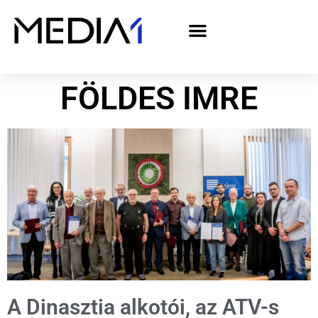
A Media1 médiaajánlata politikai hirdetőknek– országgyűlési választás 2026
FÖLDES IMRE
A Dinasztia alkotói, az ATV-s