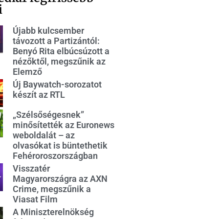
i
Újabb kulcsember
távozott a Partizántól:
Benyó Rita elbúcsúzott a
nézőktől, megszűnik az
Elemző
Új Baywatch-sorozatot
készít az RTL
„Szélsőségesnek”
minősítették az Euronews
weboldalát – az
olvasókat is büntethetik
Fehéroroszországban
Visszatér
Magyarországra az AXN
Crime, megszűnik a
Viasat Film
A Miniszterelnökség