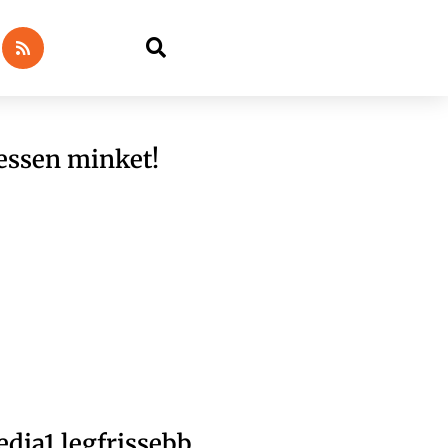
essen minket!
dia1 legfrissebb