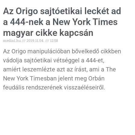
Az Origo sajtóetikai leckét ad
a 444-nek a New York Times
magyar cikke kapcsán
media1.hu
2019.11.04.
12:58
Az Origo manipulációban bővelkedő cikkben
vádolja sajtóetikai vétséggel a 444-et,
amiért leszemlézte azt az írást, ami a The
New York Timesban jelent meg Orbán
feudális rendszerének visszaéléseiről.