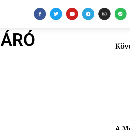
BÁRÓ
Köv
A Me