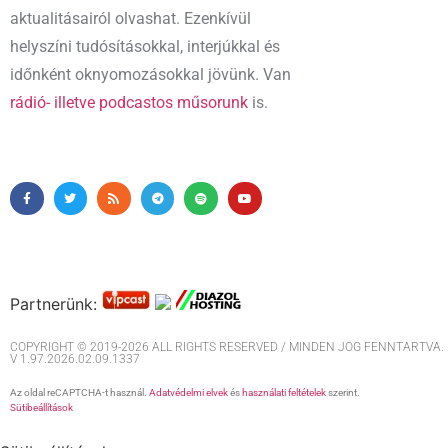
aktualitásairól olvashat. Ezenkívül
helyszíni tudósításokkal, interjúkkal és
időnként oknyomozásokkal jövünk. Van
rádió- illetve podcastos műsorunk
is.
Partnerünk:
COPYRIGHT © 2019-2026 ALL RIGHTS RESERVED / MINDEN JOG FENNTARTVA. M
V 1.97.2026.02.09.1337
Az oldal reCAPTCHA-t használ.
Adatvédelmi elvek
és
használati feltételek
szerint.
Sütibeállítások