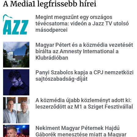
A Media1 legfrissebb hírei
Megint megszűnt egy országos
tévécsatorna: videón a Jazz TV utolsó
másodpercei
Magyar Pétert és a közmédia vezetését
bírálta az Amnesty International a
Klubrádióban
Panyi Szabolcs kapja a CPJ nemzetközi
sajtószabadság-díját
A közmédia újabb közleményt adott ki:
leszerződött az M1 a Sziget Fesztivállal
Nekiment Magyar Péternek Hajdú
Gáborék menesztése miatt a Magyar