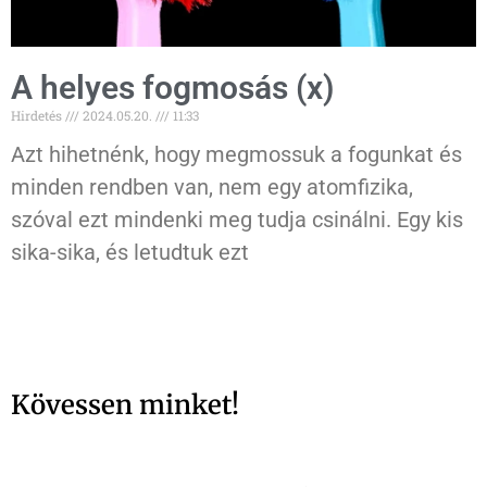
A helyes fogmosás (x)
Hirdetés
2024.05.20.
11:33
Azt hihetnénk, hogy megmossuk a fogunkat és
minden rendben van, nem egy atomfizika,
szóval ezt mindenki meg tudja csinálni. Egy kis
sika-sika, és letudtuk ezt
Kövessen minket!