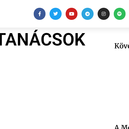
 TANÁCSOK
Köv
A Me