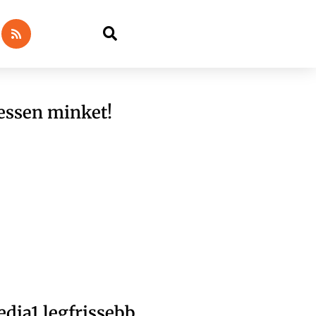
essen minket!
dia1 legfrissebb