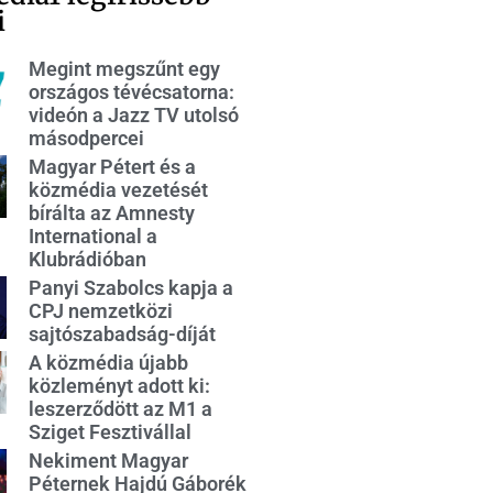
i
Megint megszűnt egy
országos tévécsatorna:
videón a Jazz TV utolsó
másodpercei
Magyar Pétert és a
közmédia vezetését
bírálta az Amnesty
International a
Klubrádióban
Panyi Szabolcs kapja a
CPJ nemzetközi
sajtószabadság-díját
A közmédia újabb
közleményt adott ki:
leszerződött az M1 a
Sziget Fesztivállal
Nekiment Magyar
Péternek Hajdú Gáborék