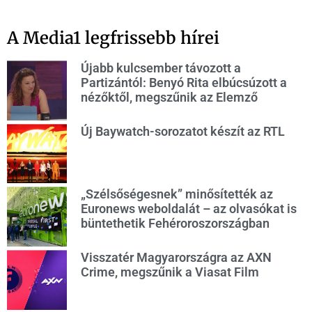
A Media1 legfrissebb hírei
Újabb kulcsember távozott a
Partizántól: Benyó Rita elbúcsúzott a
nézőktől, megszűnik az Elemző
Új Baywatch-sorozatot készít az RTL
„Szélsőségesnek” minősítették az
Euronews weboldalát – az olvasókat is
büntethetik Fehéroroszországban
Visszatér Magyarországra az AXN
Crime, megszűnik a Viasat Film