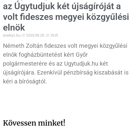
az Úgytudjuk két újságíróját a
volt fideszes megyei közgyűlési
elnök
media1.hu
2025.08.25.
19:15
Németh Zoltán fideszes volt megyei közgyűlési
elnök fogházbüntetést kért Győr
polgármesterére és az Ugytudjuk.hu két
újságírójára. Ezenkívül pénzbírság kiszabását is
kéri a bíróságtól.
Kövessen minket!