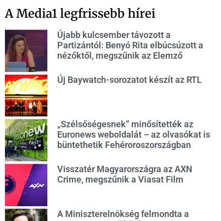
A Media1 legfrissebb hírei
Újabb kulcsember távozott a
Partizántól: Benyó Rita elbúcsúzott a
nézőktől, megszűnik az Elemző
Új Baywatch-sorozatot készít az RTL
„Szélsőségesnek” minősítették az
Euronews weboldalát – az olvasókat is
büntethetik Fehéroroszországban
Visszatér Magyarországra az AXN
Crime, megszűnik a Viasat Film
A Miniszterelnökség felmondta a