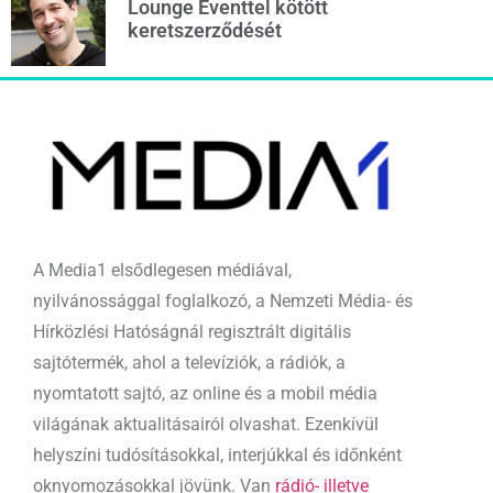
Lounge Eventtel kötött
keretszerződését
A Media1 elsődlegesen médiával,
nyilvánossággal foglalkozó, a Nemzeti Média- és
Hírközlési Hatóságnál regisztrált digitális
sajtótermék, ahol a televíziók, a rádiók, a
nyomtatott sajtó, az online és a mobil média
világának aktualitásairól olvashat. Ezenkívül
helyszíni tudósításokkal, interjúkkal és időnként
oknyomozásokkal jövünk. Van
rádió- illetve