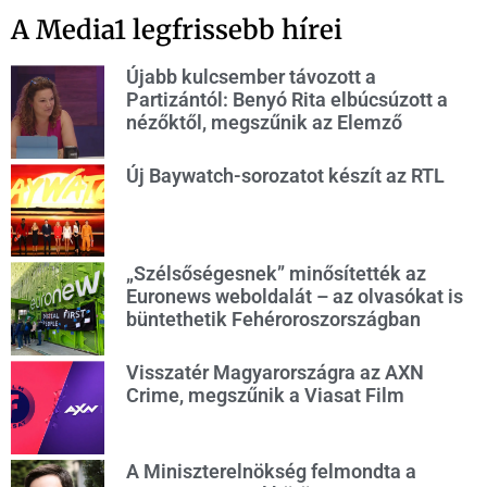
A Media1 legfrissebb hírei
Újabb kulcsember távozott a
Partizántól: Benyó Rita elbúcsúzott a
nézőktől, megszűnik az Elemző
Új Baywatch-sorozatot készít az RTL
„Szélsőségesnek” minősítették az
Euronews weboldalát – az olvasókat is
büntethetik Fehéroroszországban
Visszatér Magyarországra az AXN
Crime, megszűnik a Viasat Film
A Miniszterelnökség felmondta a