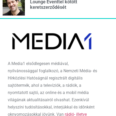
Lounge Eventtel kötött
keretszerződését
A Media1 elsődlegesen médiával,
nyilvánossággal foglalkozó, a Nemzeti Média- és
Hírközlési Hatóságnál regisztrált digitális
sajtótermék, ahol a televíziók, a rádiók, a
nyomtatott sajtó, az online és a mobil média
világának aktualitásairól olvashat. Ezenkívül
helyszíni tudósításokkal, interjúkkal és időnként
oknyomozásokkal jövünk. Van
rádió- illetve