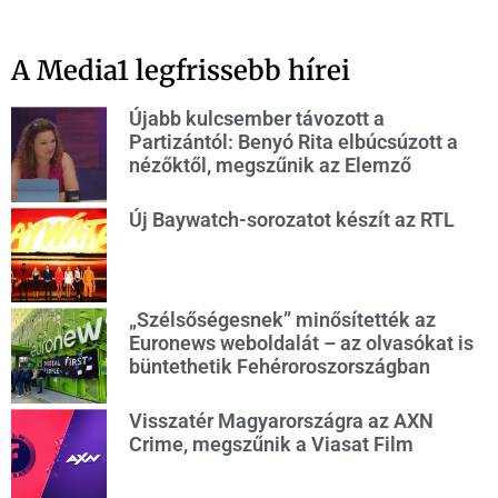
A Media1 legfrissebb hírei
Újabb kulcsember távozott a
Partizántól: Benyó Rita elbúcsúzott a
nézőktől, megszűnik az Elemző
Új Baywatch-sorozatot készít az RTL
„Szélsőségesnek” minősítették az
Euronews weboldalát – az olvasókat is
büntethetik Fehéroroszországban
Visszatér Magyarországra az AXN
Crime, megszűnik a Viasat Film