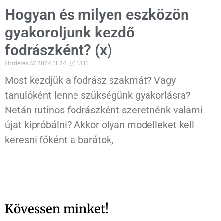
Hogyan és milyen eszközön
gyakoroljunk kezdő
fodrászként? (x)
Hirdetés
2024.11.24.
13:11
Most kezdjük a fodrász szakmát? Vagy
tanulóként lenne szükségünk gyakorlásra?
Netán rutinos fodrászként szeretnénk valami
újat kipróbálni? Akkor olyan modelleket kell
keresni főként a barátok,
Kövessen minket!