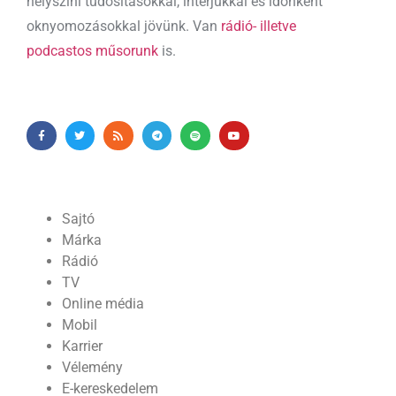
helyszíni tudósításokkal, interjúkkal és időnként
oknyomozásokkal jövünk. Van
rádió- illetve
podcastos műsorunk
is.
Sajtó
Márka
Rádió
TV
Online média
Mobil
Karrier
Vélemény
E-kereskedelem