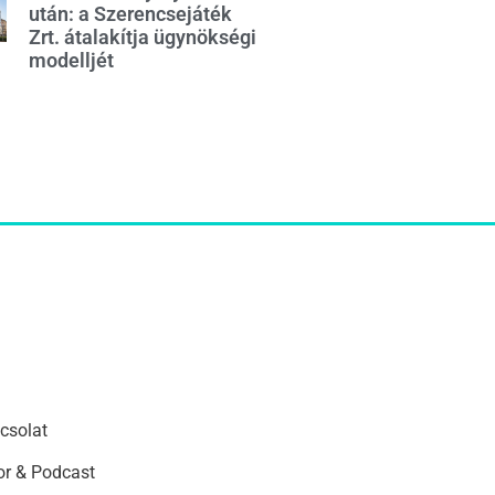
után: a Szerencsejáték
Zrt. átalakítja ügynökségi
modelljét
csolat
r & Podcast