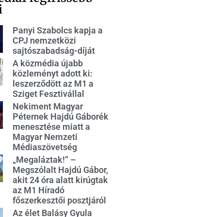
i
Panyi Szabolcs kapja a
CPJ nemzetközi
sajtószabadság-díját
A közmédia újabb
közleményt adott ki:
leszerződött az M1 a
Sziget Fesztivállal
Nekiment Magyar
Péternek Hajdú Gáborék
menesztése miatt a
Magyar Nemzeti
Médiaszövetség
„Megaláztak!” –
Megszólalt Hajdú Gábor,
akit 24 óra alatt kirúgtak
az M1 Híradó
főszerkesztői posztjáról
Az élet Balásy Gyula