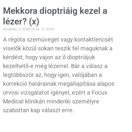
Mekkora dioptriáig kezel a
lézer? (x)
Hirdetés
2025.10.14.
12:03
A régóta szemüveget vagy kontaktlencsét
viselők közül sokan teszik fel maguknak a
kérdést, hogy vajon az ő dioptriájuk
kezelhető-e még lézerrel. Bár a válasz a
legtöbbször az, hogy igen, valójában a
korrekció határainak megállapítása alapos
orvosi vizsgálatot igényel, ezért a Focus
Medical klinikán mindenki személyre
szabottan kap választ erre.