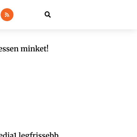
essen minket!
dia1 legfrissebb