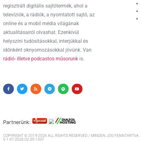
regisztrált digitális sajtótermék, ahol a
televíziók, a rádiók, a nyomtatott sajtó, az
online és a mobil média világának
aktualitásairól olvashat. Ezenkívül
helyszíni tudósításokkal, interjúkkal és
időnként oknyomozásokkal jövünk. Van
rádió- illetve podcastos műsorunk
is.
Partnerünk:
COPYRIGHT © 2019-2026 ALL RIGHTS RESERVED / MINDEN JOG FENNTARTVA. M
V 1.97.2026.02.09.1337