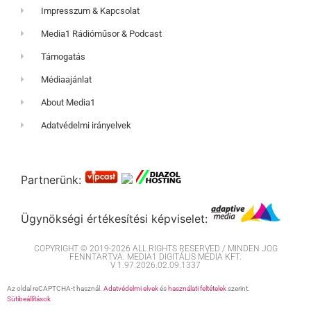
Impresszum & Kapcsolat
Media1 Rádióműsor & Podcast
Támogatás
Médiaajánlat
About Media1
Adatvédelmi irányelvek
Partnerünk:
Ügynökségi értékesítési képviselet:
COPYRIGHT © 2019-2026 ALL RIGHTS RESERVED / MINDEN JOG
FENNTARTVA. MEDIA1 DIGITÁLIS MÉDIA KFT.
V 1.97.2026.02.09.1337
Az oldal reCAPTCHA-t használ.
Adatvédelmi elvek
és
használati feltételek
szerint.
Sütibeállítások