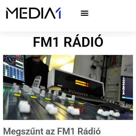
A Media1 médiaajánlata politikai hirdetőknek– országgyűlési választás 2026
FM1 RÁDIÓ
Megszűnt az FM1 Rádió