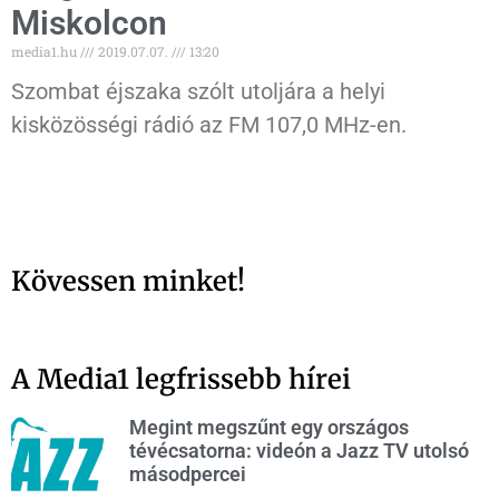
Miskolcon
media1.hu
2019.07.07.
13:20
Szombat éjszaka szólt utoljára a helyi
kisközösségi rádió az FM 107,0 MHz-en.
Kövessen minket!
A Media1 legfrissebb hírei
Megint megszűnt egy országos
tévécsatorna: videón a Jazz TV utolsó
másodpercei