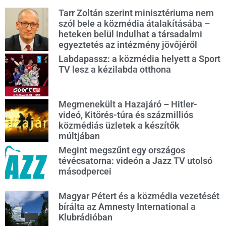
Tarr Zoltán szerint minisztériuma nem
szól bele a közmédia átalakításába –
heteken belül indulhat a társadalmi
egyeztetés az intézmény jövőjéről
Labdapassz: a közmédia helyett a Sport
TV lesz a kézilabda otthona
Megmenekült a Hazajáró – Hitler-
videó, Kitörés-túra és százmilliós
közmédiás üzletek a készítők
múltjában
Megint megszűnt egy országos
tévécsatorna: videón a Jazz TV utolsó
másodpercei
Magyar Pétert és a közmédia vezetését
bírálta az Amnesty International a
Klubrádióban