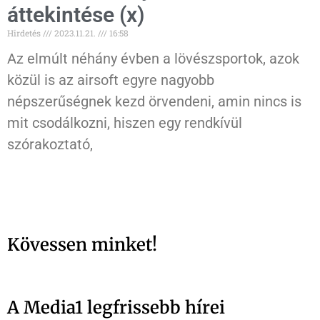
áttekintése (x)
Hirdetés
2023.11.21.
16:58
Az elmúlt néhány évben a lövészsportok, azok
közül is az airsoft egyre nagyobb
népszerűségnek kezd örvendeni, amin nincs is
mit csodálkozni, hiszen egy rendkívül
szórakoztató,
Kövessen minket!
A Media1 legfrissebb hírei