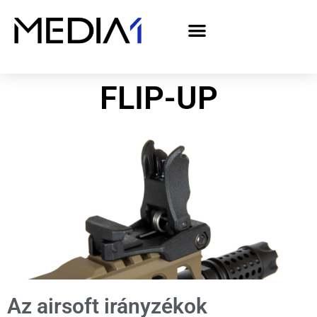
A Media1 médiaajánlata politikai hirdetőknek– országgyűlési választás 2026
FLIP-UP
Az airsoft irányzékok