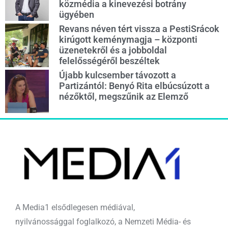
közmédia a kinevezési botrány
ügyében
Revans néven tért vissza a PestiSrácok
kirúgott keménymagja – központi
üzenetekről és a jobboldal
felelősségéről beszéltek
Újabb kulcsember távozott a
Partizántól: Benyó Rita elbúcsúzott a
nézőktől, megszűnik az Elemző
A Media1 elsődlegesen médiával,
nyilvánossággal foglalkozó, a Nemzeti Média- és