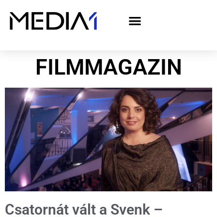
A Media1 médiaajánlata politikai hirdetőknek– országgyűlési választás 2026
FILMMAGAZIN
Csatornát vált a Svenk –