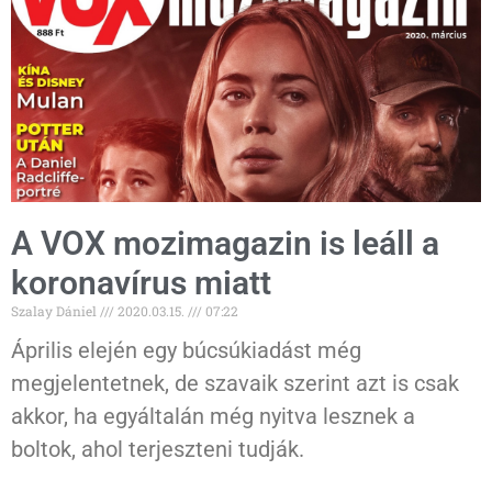
A VOX mozimagazin is leáll a
koronavírus miatt
Szalay Dániel
2020.03.15.
07:22
Április elején egy búcsúkiadást még
megjelentetnek, de szavaik szerint azt is csak
akkor, ha egyáltalán még nyitva lesznek a
boltok, ahol terjeszteni tudják.