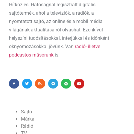
Hírközlési Hatóságnál regisztrált digitális
sajtótermék, ahol a televíziók, a rádiók, a
nyomtatott sajtó, az online és a mobil média
világának aktualitásairól olvashat. Ezenkívül
helyszíni tudósításokkal, interjúkkal és időnként
oknyomozásokkal jövünk. Van
rádió- illetve
podcastos műsorunk
is.
Sajtó
Márka
Rádió
TV