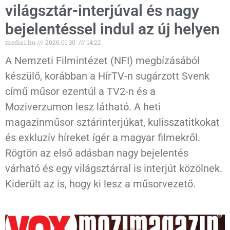
világsztár-interjúval és nagy
bejelentéssel indul az új helyen
media1.hu
2026.01.30.
14:22
A Nemzeti Filmintézet (NFI) megbízásából
készülő, korábban a HírTV-n sugárzott Svenk
című műsor ezentúl a TV2-n és a
Moziverzumon lesz látható. A heti
magazinműsor sztárinterjúkat, kulisszatitkokat
és exkluzív híreket ígér a magyar filmekről.
Rögtön az első adásban nagy bejelentés
várható és egy világsztárral is interjút közölnek.
Kiderült az is, hogy ki lesz a műsorvezető.