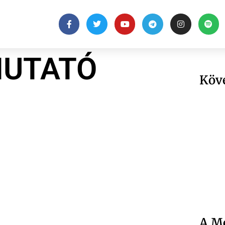
MUTATÓ
Köv
A Me