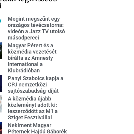
i
Megint megszűnt egy
országos tévécsatorna:
videón a Jazz TV utolsó
másodpercei
Magyar Pétert és a
közmédia vezetését
bírálta az Amnesty
International a
Klubrádióban
Panyi Szabolcs kapja a
CPJ nemzetközi
sajtószabadság-díját
A közmédia újabb
közleményt adott ki:
leszerződött az M1 a
Sziget Fesztivállal
Nekiment Magyar
Péternek Hajdú Gáborék