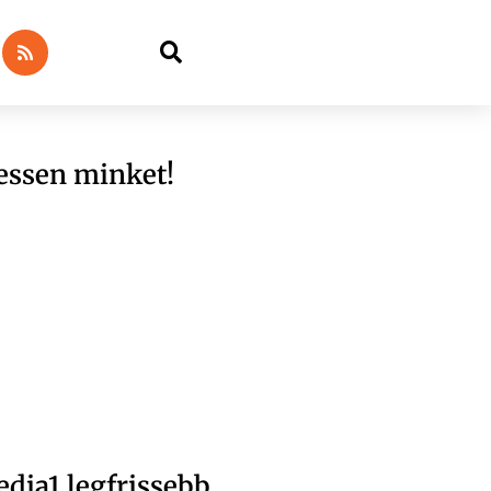
essen minket!
dia1 legfrissebb