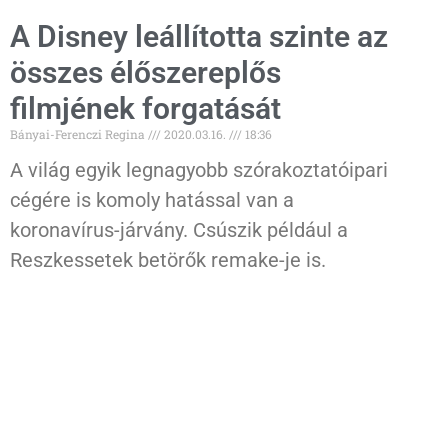
A Disney leállította szinte az
összes élőszereplős
filmjének forgatását
Bányai-Ferenczi Regina
2020.03.16.
18:36
A világ egyik legnagyobb szórakoztatóipari
cégére is komoly hatással van a
koronavírus-járvány. Csúszik például a
Reszkessetek betörők remake-je is.