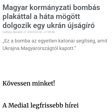
Magyar kormányzati bombás
plakáttal a háta mögött
dolgozik egy ukrán újságíró
Gulyás Balázs
2023.02.16.
08:46
„Ez a bomba az egyetlen katonai segítség, amit
Ukrajna Magyarországtól kapott.”
Kövessen minket!
A Media1 legfrissebb hírei