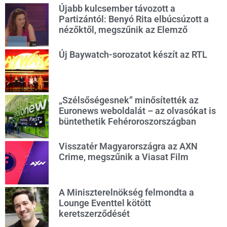
Újabb kulcsember távozott a
Partizántól: Benyó Rita elbúcsúzott a
nézőktől, megszűnik az Elemző
Új Baywatch-sorozatot készít az RTL
„Szélsőségesnek” minősítették az
Euronews weboldalát – az olvasókat is
büntethetik Fehéroroszországban
Visszatér Magyarországra az AXN
Crime, megszűnik a Viasat Film
A Miniszterelnökség felmondta a
Lounge Eventtel kötött
keretszerződését