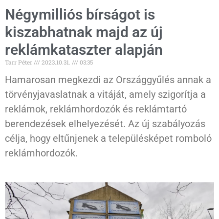
Négymilliós bírságot is
kiszabhatnak majd az új
reklámkataszter alapján
Tarr Péter
2023.10.31.
03:35
Hamarosan megkezdi az Országgyűlés annak a
törvényjavaslatnak a vitáját, amely szigorítja a
reklámok, reklámhordozók és reklámtartó
berendezések elhelyezését. Az új szabályozás
célja, hogy eltűnjenek a településképet romboló
reklámhordozók.