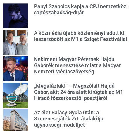
Panyi Szabolcs kapja a CPJ nemzetközi
sajtószabadság-díját
A közmédia újabb közleményt adott ki:
leszerződött az M1 a Sziget Fesztivállal
Nekiment Magyar Péternek Hajdú
Gáborék menesztése miatt a Magyar
Nemzeti Médiaszövetség
„Megaláztak!” – Megszólalt Hajdú
Gábor, akit 24 óra alatt kirúgtak az M1
Híradó főszerkesztői posztjáról
Az élet Balásy Gyula után: a
Szerencsejáték Zrt. átalakítja
ügynökségi modelljét