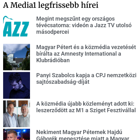
A Media1 legfrissebb hírei
Megint megszűnt egy országos
tévécsatorna: videón a Jazz TV utolsó
másodpercei
Magyar Pétert és a közmédia vezetését
bírálta az Amnesty International a
Klubrádióban
Panyi Szabolcs kapja a CPJ nemzetközi
sajtószabadság-díját
A közmédia újabb közleményt adott ki:
leszerződött az M1 a Sziget Fesztivállal
Nekiment Magyar Péternek Hajdú
Gáborék menesztése miatt a Magyar