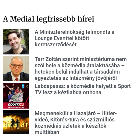
A Media1 legfrissebb hírei
A Miniszterelnökség felmondta a
Lounge Eventtel kötött
keretszerződését
Tarr Zoltán szerint minisztériuma nem
szól bele a közmédia átalakításába –
heteken belül indulhat a társadalmi
egyeztetés az intézmény jövőjéről
Labdapassz: a közmédia helyett a Sport
TV lesz a kézilabda otthona
Megmenekült a Hazajáró – Hitler-
videó, Kitörés-túra és százmilliós
közmédiás üzletek a készítők
múltjában