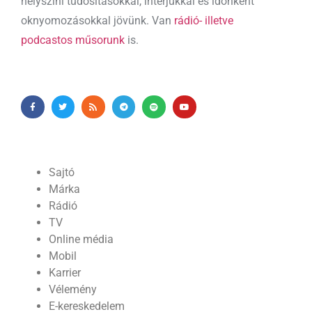
helyszíni tudósításokkal, interjúkkal és időnként
oknyomozásokkal jövünk. Van
rádió- illetve
podcastos műsorunk
is.
Sajtó
Márka
Rádió
TV
Online média
Mobil
Karrier
Vélemény
E-kereskedelem