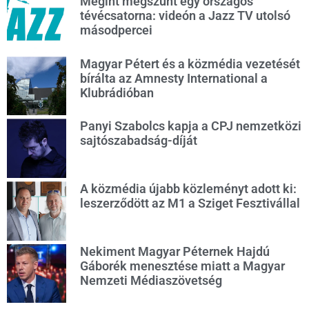
Megint megszűnt egy országos
tévécsatorna: videón a Jazz TV utolsó
másodpercei
Magyar Pétert és a közmédia vezetését
bírálta az Amnesty International a
Klubrádióban
Panyi Szabolcs kapja a CPJ nemzetközi
sajtószabadság-díját
A közmédia újabb közleményt adott ki:
leszerződött az M1 a Sziget Fesztivállal
Nekiment Magyar Péternek Hajdú
Gáborék menesztése miatt a Magyar
Nemzeti Médiaszövetség