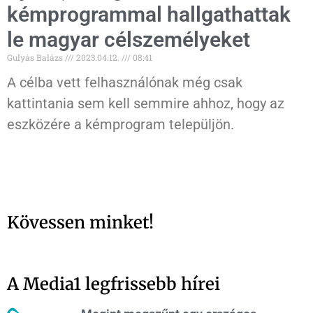
kémprogrammal hallgathattak
le magyar célszemélyeket
Gulyás Balázs
2023.04.12.
08:41
A célba vett felhasználónak még csak
kattintania sem kell semmire ahhoz, hogy az
eszközére a kémprogram települjön.
Kövessen minket!
A Media1 legfrissebb hírei