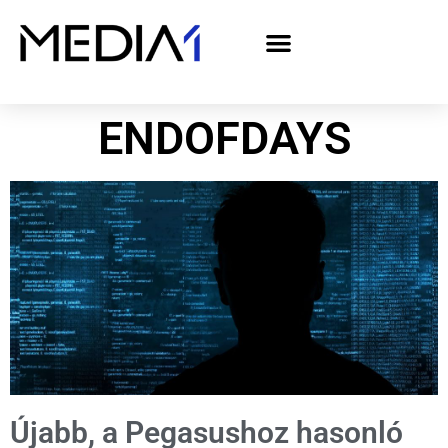
A Media1 médiaajánlata politikai hirdetőknek– országgyűlési választás 2026
ENDOFDAYS
Újabb, a Pegasushoz hasonló