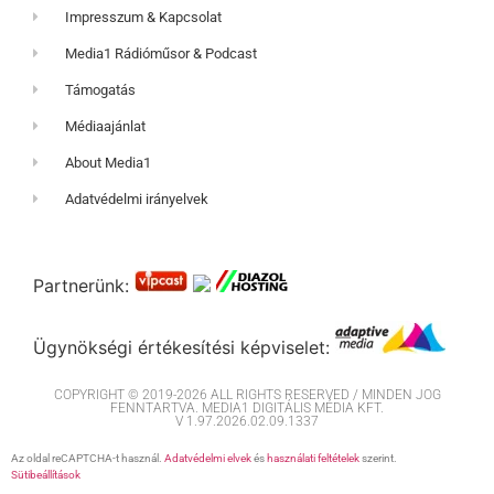
Impresszum & Kapcsolat
Media1 Rádióműsor & Podcast
Támogatás
Médiaajánlat
About Media1
Adatvédelmi irányelvek
Partnerünk:
Ügynökségi értékesítési képviselet:
COPYRIGHT © 2019-2026 ALL RIGHTS RESERVED / MINDEN JOG
FENNTARTVA. MEDIA1 DIGITÁLIS MÉDIA KFT.
V 1.97.2026.02.09.1337
Az oldal reCAPTCHA-t használ.
Adatvédelmi elvek
és
használati feltételek
szerint.
Sütibeállítások