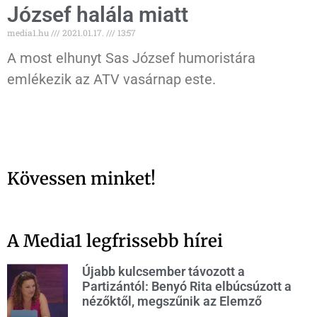
József halála miatt
media1.hu
2021.01.17.
13:57
A most elhunyt Sas József humoristára
emlékezik az ATV vasárnap este.
Kövessen minket!
A Media1 legfrissebb hírei
Újabb kulcsember távozott a
Partizántól: Benyó Rita elbúcsúzott a
nézőktől, megszűnik az Elemző