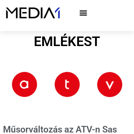
A Media1 médiaajánlata politikai hirdetőknek– országgyűlési választás 2026
EMLÉKEST
Műsorváltozás az ATV-n Sas