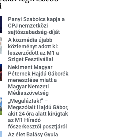
i
Panyi Szabolcs kapja a
CPJ nemzetközi
sajtószabadság-díját
A közmédia újabb
közleményt adott ki:
leszerződött az M1 a
Sziget Fesztivállal
Nekiment Magyar
Péternek Hajdú Gáborék
menesztése miatt a
Magyar Nemzeti
Médiaszövetség
„Megaláztak!” –
Megszólalt Hajdú Gábor,
akit 24 óra alatt kirúgtak
az M1 Híradó
főszerkesztői posztjáról
Az élet Balásy Gyula