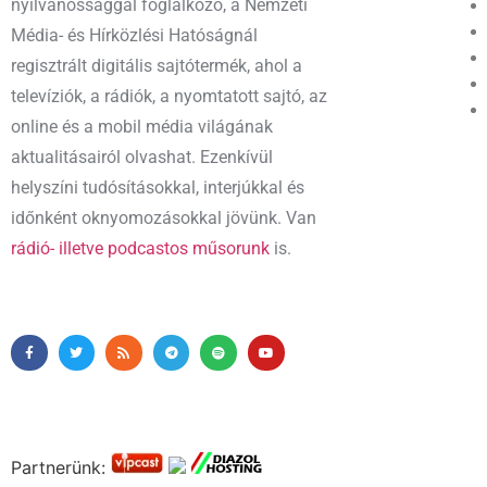
nyilvánossággal foglalkozó, a Nemzeti
Média- és Hírközlési Hatóságnál
regisztrált digitális sajtótermék, ahol a
televíziók, a rádiók, a nyomtatott sajtó, az
online és a mobil média világának
aktualitásairól olvashat. Ezenkívül
helyszíni tudósításokkal, interjúkkal és
időnként oknyomozásokkal jövünk. Van
rádió- illetve podcastos műsorunk
is.
Partnerünk: