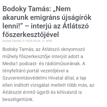
Bodoky Tamás: „Nem
akarunk emigráns újságírók
lenni!” – interjú az Átlátszó
főszerkesztőjével
Szalay Dániel
2024.08.06.
14:59
Bodoky Tamás, az Átlátszó oknyomozó
műhely főszerkesztője interjút adott a
Media1 podcast- és rádióműsorának. A
tényfeltáró portál vezetőjével a
Szuverenitásvédelmi Hivatal által, a lap
ellen indított vizsgálat mellett több más, az
Átlátszót érintő ügyről és kihívásról is
beszélgettünk.