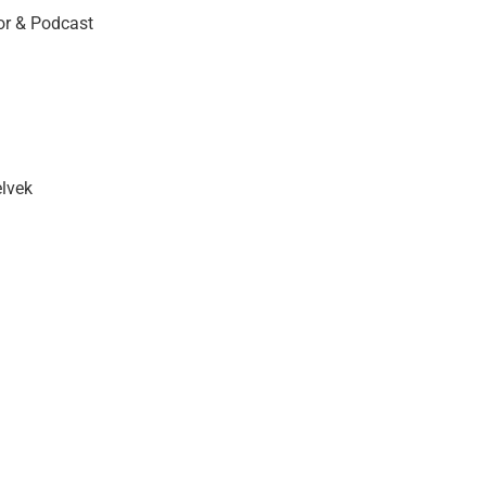
r & Podcast
elvek