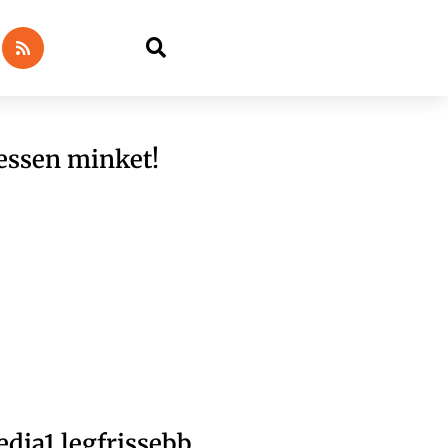
essen minket!
dia1 legfrissebb