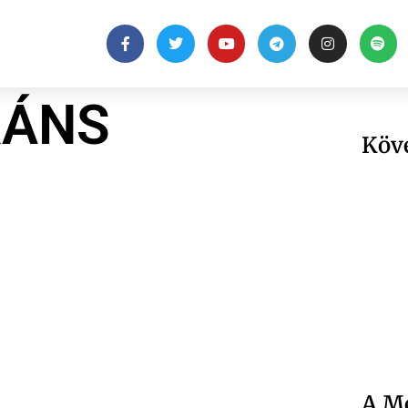
RÁNS
Köv
A Me