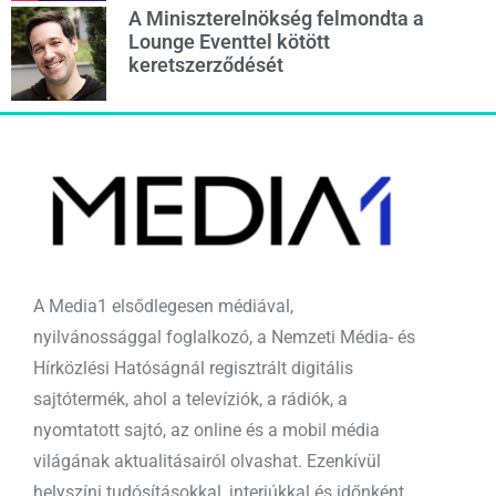
A Miniszterelnökség felmondta a
Lounge Eventtel kötött
keretszerződését
A Media1 elsődlegesen médiával,
nyilvánossággal foglalkozó, a Nemzeti Média- és
Hírközlési Hatóságnál regisztrált digitális
sajtótermék, ahol a televíziók, a rádiók, a
nyomtatott sajtó, az online és a mobil média
világának aktualitásairól olvashat. Ezenkívül
helyszíni tudósításokkal, interjúkkal és időnként