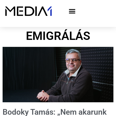
A Media1 médiaajánlata politikai hirdetőknek– országgyűlési választás 2026
EMIGRÁLÁS
Bodoky Tamás: „Nem akarunk