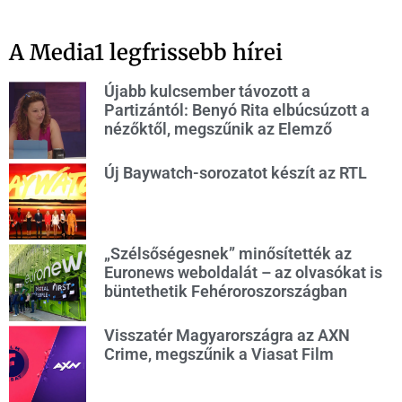
A Media1 legfrissebb hírei
Újabb kulcsember távozott a
Partizántól: Benyó Rita elbúcsúzott a
nézőktől, megszűnik az Elemző
Új Baywatch-sorozatot készít az RTL
„Szélsőségesnek” minősítették az
Euronews weboldalát – az olvasókat is
büntethetik Fehéroroszországban
Visszatér Magyarországra az AXN
Crime, megszűnik a Viasat Film