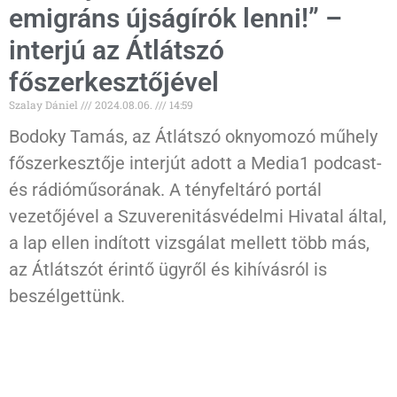
emigráns újságírók lenni!” –
interjú az Átlátszó
főszerkesztőjével
Szalay Dániel
2024.08.06.
14:59
Bodoky Tamás, az Átlátszó oknyomozó műhely
főszerkesztője interjút adott a Media1 podcast-
és rádióműsorának. A tényfeltáró portál
vezetőjével a Szuverenitásvédelmi Hivatal által,
a lap ellen indított vizsgálat mellett több más,
az Átlátszót érintő ügyről és kihívásról is
beszélgettünk.