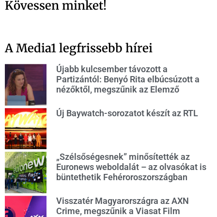
Kövessen minket!
A Media1 legfrissebb hírei
Újabb kulcsember távozott a
Partizántól: Benyó Rita elbúcsúzott a
nézőktől, megszűnik az Elemző
Új Baywatch-sorozatot készít az RTL
„Szélsőségesnek” minősítették az
Euronews weboldalát – az olvasókat is
büntethetik Fehéroroszországban
Visszatér Magyarországra az AXN
Crime, megszűnik a Viasat Film