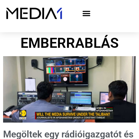
A Media1 médiaajánlata politikai hirdetőknek– országgyűlési választás 2026
EMBERRABLÁS
Megöltek egy rádióigazgatót és