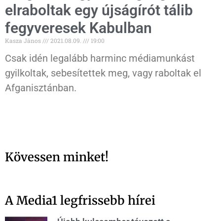
elraboltak egy újságírót tálib
fegyveresek Kabulban
Kasza János
2021.08.09.
19:00
Csak idén legalább harminc médiamunkást
gyilkoltak, sebesítettek meg, vagy raboltak el
Afganisztánban.
Kövessen minket!
A Media1 legfrissebb hírei