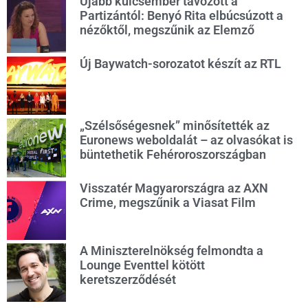
Újabb kulcsember távozott a
Partizántól: Benyó Rita elbúcsúzott a
nézőktől, megszűnik az Elemző
Új Baywatch-sorozatot készít az RTL
„Szélsőségesnek” minősítették az
Euronews weboldalát – az olvasókat is
büntethetik Fehéroroszországban
Visszatér Magyarországra az AXN
Crime, megszűnik a Viasat Film
A Miniszterelnökség felmondta a
Lounge Eventtel kötött
keretszerződését