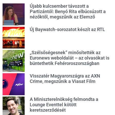
Újabb kulcsember távozott a
Partizántól: Benyó Rita elbúcsúzott a
nézőktől, megszűnik az Elemző
Új Baywatch-sorozatot készít az RTL
„Szélsőségesnek” minősítették az
Euronews weboldalát – az olvasókat is
büntethetik Fehéroroszországban
Visszatér Magyarországra az AXN
Crime, megszűnik a Viasat Film
A Miniszterelnökség felmondta a
Lounge Eventtel kötött
keretszerződését