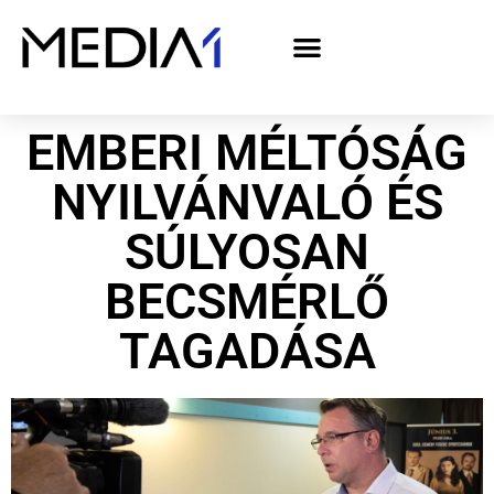
A Media1 médiaajánlata politikai hirdetőknek– országgyűlési választás 2026
EMBERI MÉLTÓSÁG
NYILVÁNVALÓ ÉS
SÚLYOSAN
BECSMÉRLŐ
TAGADÁSA