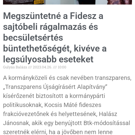
Megszüntetné a Fidesz a
sajtóbeli rágalmazás és
becsületsértés
büntethetőségét, kivéve a
legsúlyosabb eseteket
Gulyás Balázs
2023.04.26.
10:00
A kormányközeli és csak nevében transzparens,
„Transzparens Újságírásért Alapítvány”
kísérőzenét biztosított a kormánypárti
politikusoknak, Kocsis Máté fideszes
frakcióvezetőnek és helyettesének, Halász
Jánosnak, akik egy benyújtott Btk-módosítással
szeretnék elérni, ha a jövőben nem lenne