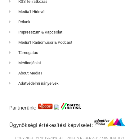
RSS feliratkozás
Media1 Hírlevél
Rólunk
Impresszum & Kapcsolat
Media1 Rádióműsor & Podcast
Támogatás
Médiaajánlat
About Media1
Adatvédelmi irányelvek
Partnerünk:
Ügynökségi értékesítési képviselet:
COPYRIGHT © 2019-2026 ALL RIGHTS RESERVED / MINDEN JOG