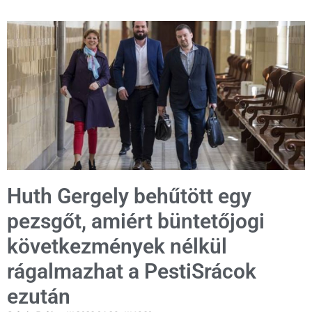
Huth Gergely behűtött egy
pezsgőt, amiért büntetőjogi
következmények nélkül
rágalmazhat a PestiSrácok
ezután