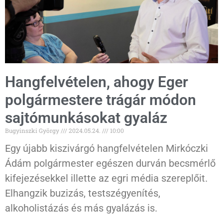
Hangfelvételen, ahogy Eger
polgármestere trágár módon
sajtómunkásokat gyaláz
Bugyinszki György
2024.05.24.
10:00
Egy újabb kiszivárgó hangfelvételen Mirkóczki
Ádám polgármester egészen durván becsmérlő
kifejezésekkel illette az egri média szereplőit.
Elhangzik buzizás, testszégyenítés,
alkoholistázás és más gyalázás is.