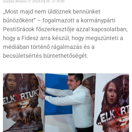
Gulyás Balázs
2023.04.26.
16:30
„Most majd nem üldöznek bennünket
bűnözőként” – fogalmazott a kormánypárti
PestiSrácok főszerkesztője azzal kapcsolatban,
hogy a Fidesz arra készül, hogy megszünteti a
médiában történő rágalmazás és a
becsületsértés büntethetőségét.