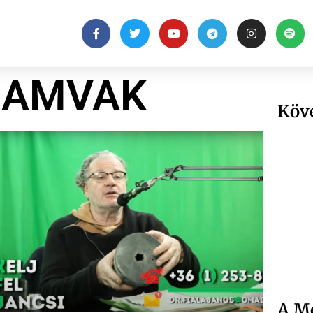
HAMVAK
Köv
A Me