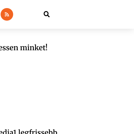
essen minket!
dia1 legfrissebb