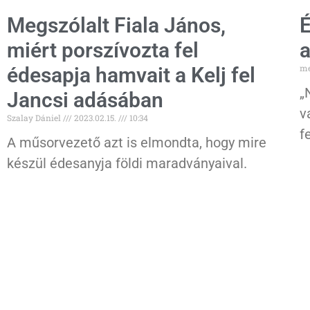
Megszólalt Fiala János,
É
miért porszívozta fel
a
me
édesapja hamvait a Kelj fel
„
Jancsi adásában
v
Szalay Dániel
2023.02.15.
10:34
f
A műsorvezető azt is elmondta, hogy mire
készül édesanyja földi maradványaival.