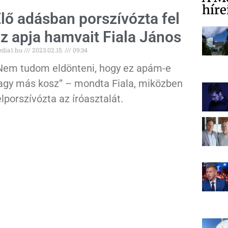
híre
lő adásban porszívózta fel
z apja hamvait Fiala János
dia1.hu
2023.02.15.
09:34
Nem tudom eldönteni, hogy ez apám-e
agy más kosz” – mondta Fiala, miközben
elporszívózta az íróasztalát.