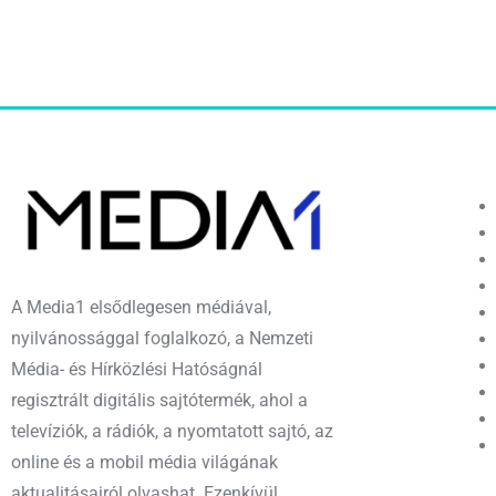
A Media1 elsődlegesen médiával,
nyilvánossággal foglalkozó, a Nemzeti
Média- és Hírközlési Hatóságnál
regisztrált digitális sajtótermék, ahol a
televíziók, a rádiók, a nyomtatott sajtó, az
online és a mobil média világának
aktualitásairól olvashat. Ezenkívül