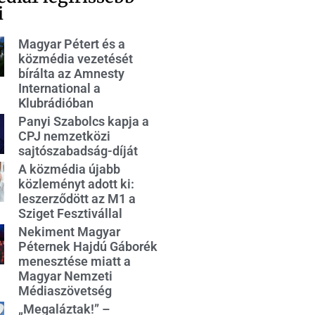
i
Magyar Pétert és a
közmédia vezetését
bírálta az Amnesty
International a
Klubrádióban
Panyi Szabolcs kapja a
CPJ nemzetközi
sajtószabadság-díját
A közmédia újabb
közleményt adott ki:
leszerződött az M1 a
Sziget Fesztivállal
Nekiment Magyar
Péternek Hajdú Gáborék
menesztése miatt a
Magyar Nemzeti
Médiaszövetség
„Megaláztak!” –