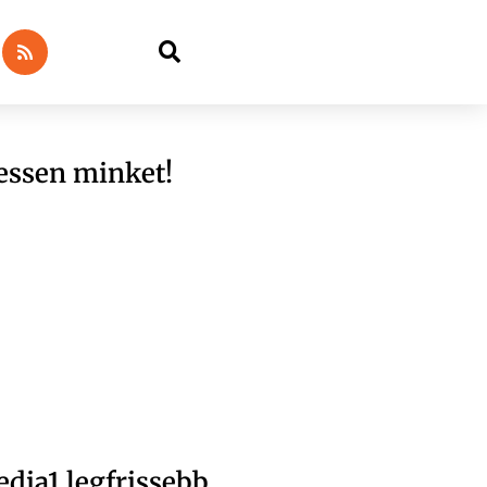
essen minket!
dia1 legfrissebb