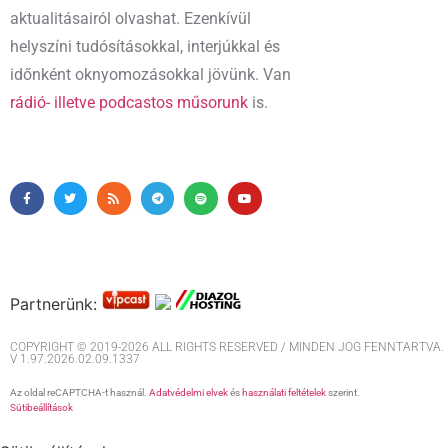
aktualitásairól olvashat. Ezenkívül
helyszíni tudósításokkal, interjúkkal és
időnként oknyomozásokkal jövünk. Van
rádió- illetve podcastos műsorunk
is.
Partnerünk:
COPYRIGHT © 2019-2026 ALL RIGHTS RESERVED / MINDEN JOG FENNTARTVA. M
V 1.97.2026.02.09.1337
Az oldal reCAPTCHA-t használ.
Adatvédelmi elvek
és
használati feltételek
szerint.
Sütibeállítások