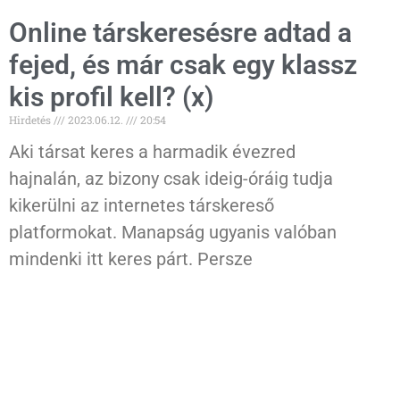
Online társkeresésre adtad a
fejed, és már csak egy klassz
kis profil kell? (x)
Hirdetés
2023.06.12.
20:54
Aki társat keres a harmadik évezred
hajnalán, az bizony csak ideig-óráig tudja
kikerülni az internetes társkereső
platformokat. Manapság ugyanis valóban
mindenki itt keres párt. Persze