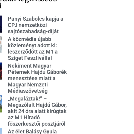
i
Panyi Szabolcs kapja a
CPJ nemzetközi
sajtószabadság-díját
A közmédia újabb
közleményt adott ki:
leszerződött az M1 a
Sziget Fesztivállal
Nekiment Magyar
Péternek Hajdú Gáborék
menesztése miatt a
Magyar Nemzeti
Médiaszövetség
„Megaláztak!” –
Megszólalt Hajdú Gábor,
akit 24 óra alatt kirúgtak
az M1 Híradó
főszerkesztői posztjáról
Az élet Balásy Gyula