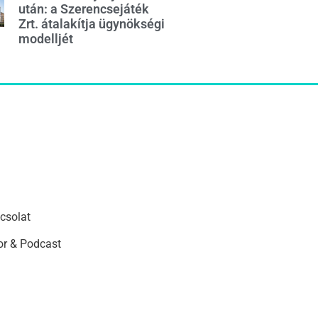
után: a Szerencsejáték
Zrt. átalakítja ügynökségi
modelljét
csolat
r & Podcast