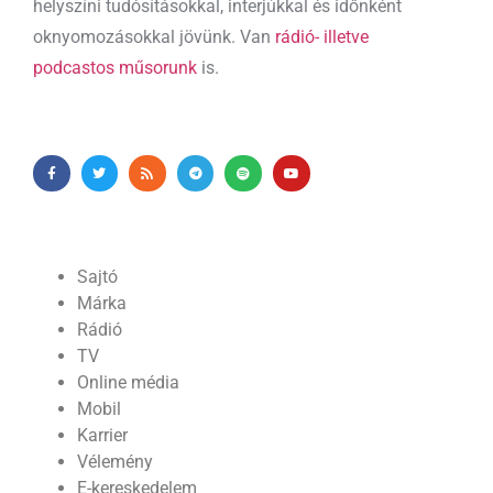
helyszíni tudósításokkal, interjúkkal és időnként
oknyomozásokkal jövünk. Van
rádió- illetve
podcastos műsorunk
is.
Sajtó
Márka
Rádió
TV
Online média
Mobil
Karrier
Vélemény
E-kereskedelem