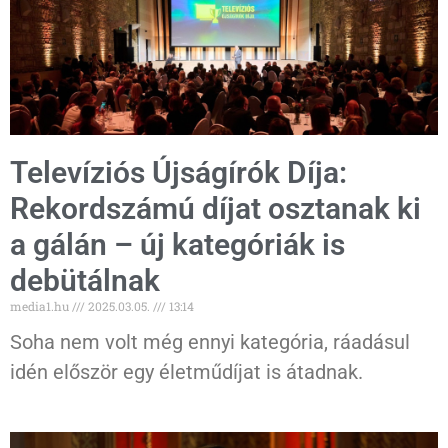
Televíziós Újságírók Díja:
Rekordszámú díjat osztanak ki
a gálán – új kategóriák is
debütálnak
media1.hu
2025.03.05.
13:14
Soha nem volt még ennyi kategória, ráadásul
idén először egy életműdíjat is átadnak.