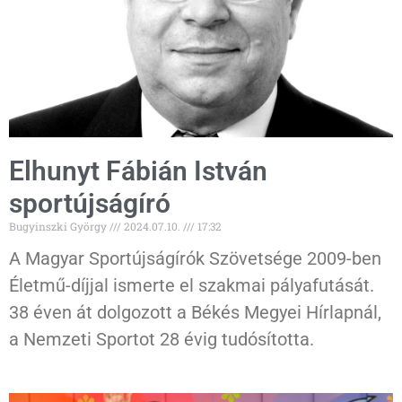
Elhunyt Fábián István
sportújságíró
Bugyinszki György
2024.07.10.
17:32
A Magyar Sportújságírók Szövetsége 2009-ben
Életmű-díjjal ismerte el szakmai pályafutását.
38 éven át dolgozott a Békés Megyei Hírlapnál,
a Nemzeti Sportot 28 évig tudósította.