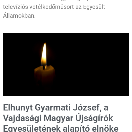
televíziós vetélkedőműsort az Egyesült
Államokban.
Elhunyt Gyarmati József, a
Vajdasági Magyar Újságírók
Egyesületének alapító elnöke