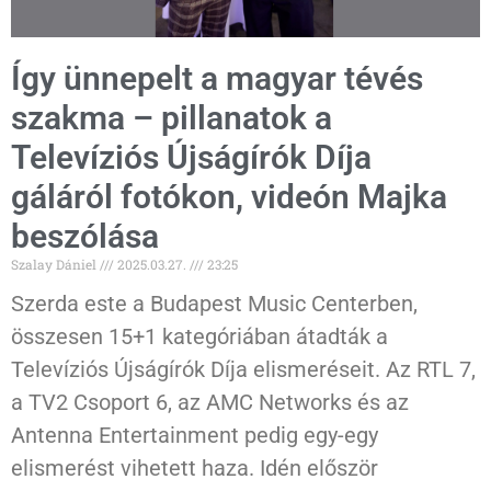
Így ünnepelt a magyar tévés
szakma – pillanatok a
Televíziós Újságírók Díja
gáláról fotókon, videón Majka
beszólása
Szalay Dániel
2025.03.27.
23:25
Szerda este a Budapest Music Centerben,
összesen 15+1 kategóriában átadták a
Televíziós Újságírók Díja elismeréseit. Az RTL 7,
a TV2 Csoport 6, az AMC Networks és az
Antenna Entertainment pedig egy-egy
elismerést vihetett haza. Idén először