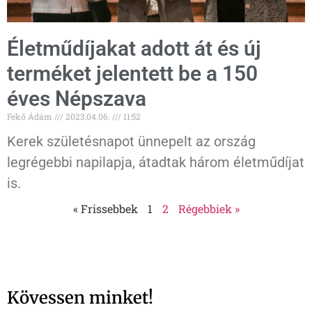
Életműdíjakat adott át és új
terméket jelentett be a 150
éves Népszava
Fekő Ádám
2023.04.06.
11:52
Kerek születésnapot ünnepelt az ország
legrégebbi napilapja, átadtak három életműdíjat
is.
« Frissebbek
1
2
Régebbiek »
Kövessen minket!