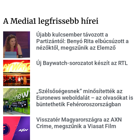
A Media1 legfrissebb hírei
Újabb kulcsember távozott a
Partizántól: Benyó Rita elbúcsúzott a
nézőktől, megszűnik az Elemző
Új Baywatch-sorozatot készít az RTL
„Szélsőségesnek” minősítették az
Euronews weboldalát – az olvasókat is
büntethetik Fehéroroszországban
Visszatér Magyarországra az AXN
Crime, megszűnik a Viasat Film