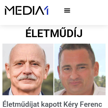
A Media1 médiaajánlata politikai hirdetőknek– országgyűlési választás 2026
ÉLETMŰDÍJ
Életműdíjat kapott Kéry Ferenc