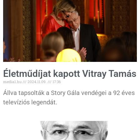
Életműdíjat kapott Vitray Tamás
media1.hu
2024.11.09.
17:36
Állva tapsolták a Story Gála vendégei a 92 éves
televíziós legendát.