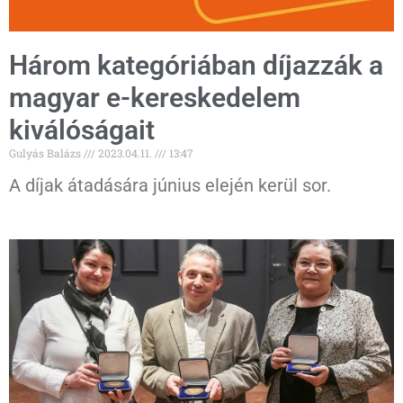
Három kategóriában díjazzák a
magyar e-kereskedelem
kiválóságait
Gulyás Balázs
2023.04.11.
13:47
A díjak átadására június elején kerül sor.