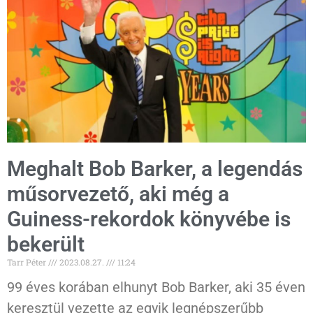
Meghalt Bob Barker, a legendás
műsorvezető, aki még a
Guiness-rekordok könyvébe is
bekerült
Tarr Péter
2023.08.27.
11:24
99 éves korában elhunyt Bob Barker, aki 35 éven
keresztül vezette az egyik legnépszerűbb