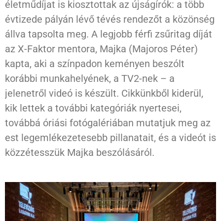
életműdíjat is kiosztottak az újságírók: a több
évtizede pályán lévő tévés rendezőt a közönség
állva tapsolta meg. A legjobb férfi zsűritag díját
az X-Faktor mentora, Majka (Majoros Péter)
kapta, aki a színpadon keményen beszólt
korábbi munkahelyének, a TV2-nek – a
jelenetről videó is készült. Cikkünkből kiderül,
kik lettek a további kategóriák nyertesei,
továbbá óriási fotógalériában mutatjuk meg az
est legemlékezetesebb pillanatait, és a videót is
közzétesszük Majka beszólásáról.