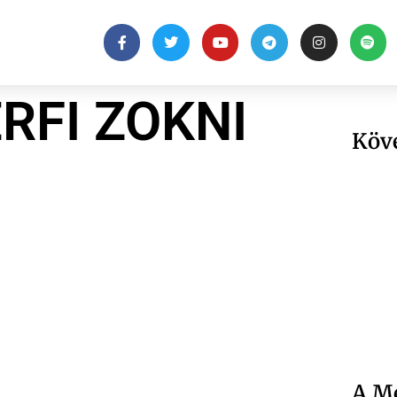
RFI ZOKNI
Köv
A Me