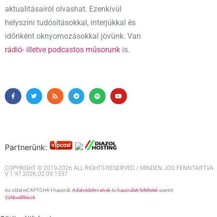
aktualitásairól olvashat. Ezenkívül
helyszíni tudósításokkal, interjúkkal és
időnként oknyomozásokkal jövünk. Van
rádió- illetve podcastos műsorunk
is.
Partnerünk:
COPYRIGHT © 2019-2026 ALL RIGHTS RESERVED / MINDEN JOG FENNTARTVA. M
V 1.97.2026.02.09.1337
Az oldal reCAPTCHA-t használ.
Adatvédelmi elvek
és
használati feltételek
szerint.
Sütibeállítások