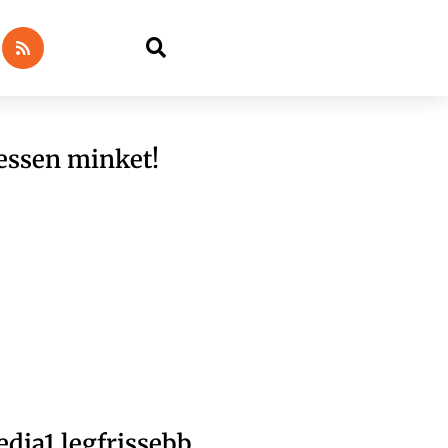
essen minket!
dia1 legfrissebb