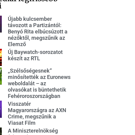
i
Újabb kulcsember
távozott a Partizántól:
Benyó Rita elbúcsúzott a
nézőktől, megszűnik az
Elemző
Új Baywatch-sorozatot
készít az RTL
„Szélsőségesnek”
minősítették az Euronews
weboldalát – az
olvasókat is büntethetik
Fehéroroszországban
Visszatér
Magyarországra az AXN
Crime, megszűnik a
Viasat Film
A Miniszterelnökség