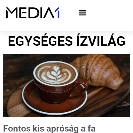
A Media1 médiaajánlata politikai hirdetőknek– országgyűlési választás 2026
EGYSÉGES ÍZVILÁG
Fontos kis apróság a fa