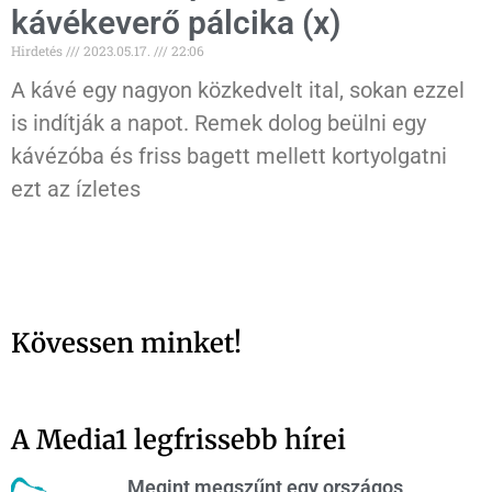
kávékeverő pálcika (x)
Hirdetés
2023.05.17.
22:06
A kávé egy nagyon közkedvelt ital, sokan ezzel
is indítják a napot. Remek dolog beülni egy
kávézóba és friss bagett mellett kortyolgatni
ezt az ízletes
Kövessen minket!
A Media1 legfrissebb hírei
Megint megszűnt egy országos