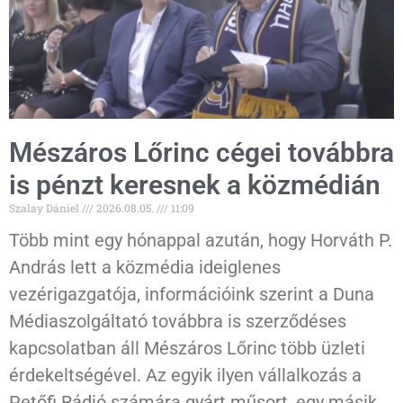
Mészáros Lőrinc cégei továbbra
is pénzt keresnek a közmédián
Szalay Dániel
2026.08.05.
11:09
Több mint egy hónappal azután, hogy Horváth P.
András lett a közmédia ideiglenes
vezérigazgatója, információink szerint a Duna
Médiaszolgáltató továbbra is szerződéses
kapcsolatban áll Mészáros Lőrinc több üzleti
érdekeltségével. Az egyik ilyen vállalkozás a
Petőfi Rádió számára gyárt műsort, egy másik