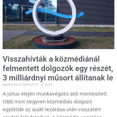
Visszahívták a közmédiánál
felmentett dolgozók egy részét,
3 milliárdnyi műsort állítanak le
media1.hu
2026.07.27.
21:04
A július elején munkavégzés alól mentesített
több mint negyven közmédiás dolgozó
egyötöde az audit lezárása után visszatért