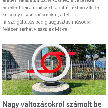
eredeti feladataihoz. A közmédia vezetése
emellett hárommilliárd forint értékben állít le
külső gyártású műsorokat, a teljes
hírszolgáltatás pedig augusztus második
felében térhet vissza az M1-re.
Nagy változásokról számolt be