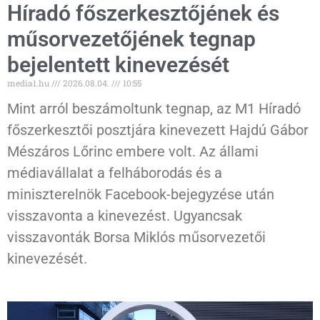
Híradó főszerkesztőjének és
műsorvezetőjének tegnap
bejelentett kinevezését
media1.hu
2026.08.04.
10:55
Mint arról beszámoltunk tegnap, az M1 Híradó
főszerkesztői posztjára kinevezett Hajdú Gábor
Mészáros Lőrinc embere volt. Az állami
médiavállalat a felháborodás és a
miniszterelnök Facebook-bejegyzése után
visszavonta a kinevezést. Ugyancsak
visszavonták Borsa Miklós műsorvezetői
kinevezését.