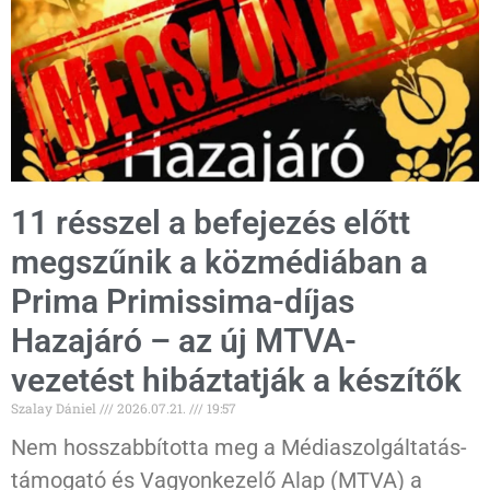
11 résszel a befejezés előtt
megszűnik a közmédiában a
Prima Primissima-díjas
Hazajáró – az új MTVA-
vezetést hibáztatják a készítők
Szalay Dániel
2026.07.21.
19:57
Nem hosszabbította meg a Médiaszolgáltatás-
támogató és Vagyonkezelő Alap (MTVA) a