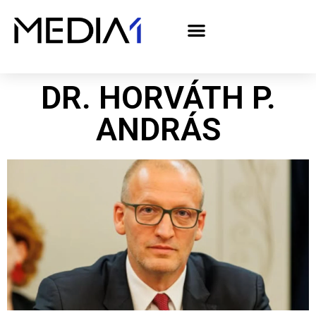
A Media1 médiaajánlata politikai hirdetőknek– országgyűlési választás 2026
DR. HORVÁTH P.
ANDRÁS