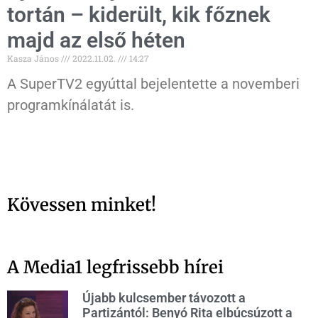
tortán – kiderült, kik főznek
majd az első héten
Kasza János
2022.11.02.
14:27
A SuperTV2 egyúttal bejelentette a novemberi
programkínálatát is.
Kövessen minket!
A Media1 legfrissebb hírei
Újabb kulcsember távozott a
Partizántól: Benyó Rita elbúcsúzott a