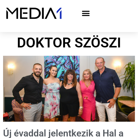
A Media1 médiaajánlata politikai hirdetőknek– országgyűlési választás 2026
DOKTOR SZÖSZI
Új évaddal jelentkezik a Hal a