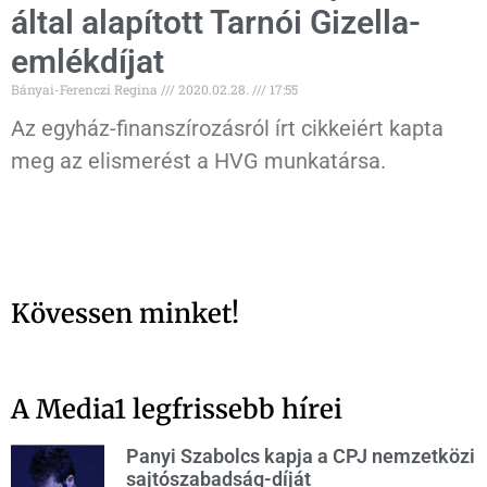
által alapított Tarnói Gizella-
emlékdíjat
Bányai-Ferenczi Regina
2020.02.28.
17:55
Az egyház-finanszírozásról írt cikkeiért kapta
meg az elismerést a HVG munkatársa.
Kövessen minket!
A Media1 legfrissebb hírei
Panyi Szabolcs kapja a CPJ nemzetközi
sajtószabadság-díját