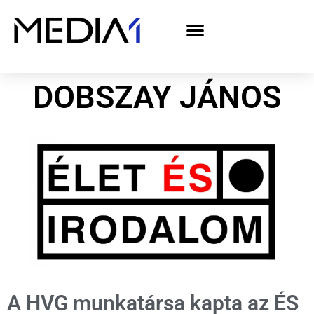
A Media1 médiaajánlata politikai hirdetőknek– országgyűlési választás 2026
DOBSZAY JÁNOS
A HVG munkatársa kapta az ÉS