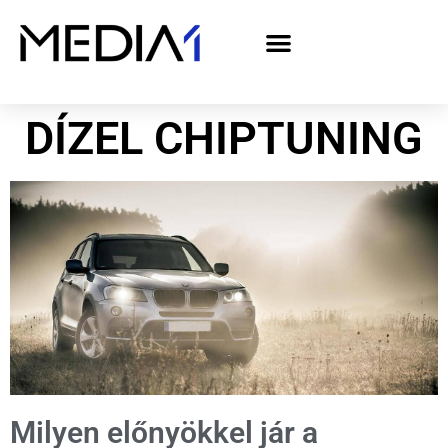
A Media1 médiaajánlata politikai hirdetőknek– országgyűlési választás 2026
DÍZEL CHIPTUNING
Milyen előnyökkel jár a