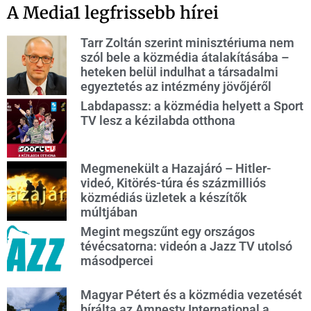
A Media1 legfrissebb hírei
Tarr Zoltán szerint minisztériuma nem
szól bele a közmédia átalakításába –
heteken belül indulhat a társadalmi
egyeztetés az intézmény jövőjéről
Labdapassz: a közmédia helyett a Sport
TV lesz a kézilabda otthona
Megmenekült a Hazajáró – Hitler-
videó, Kitörés-túra és százmilliós
közmédiás üzletek a készítők
múltjában
Megint megszűnt egy országos
tévécsatorna: videón a Jazz TV utolsó
másodpercei
Magyar Pétert és a közmédia vezetését
bírálta az Amnesty International a