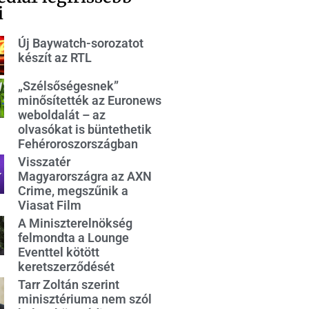
i
Új Baywatch-sorozatot
készít az RTL
„Szélsőségesnek”
minősítették az Euronews
weboldalát – az
olvasókat is büntethetik
Fehéroroszországban
Visszatér
Magyarországra az AXN
Crime, megszűnik a
Viasat Film
A Miniszterelnökség
felmondta a Lounge
Eventtel kötött
keretszerződését
Tarr Zoltán szerint
minisztériuma nem szól