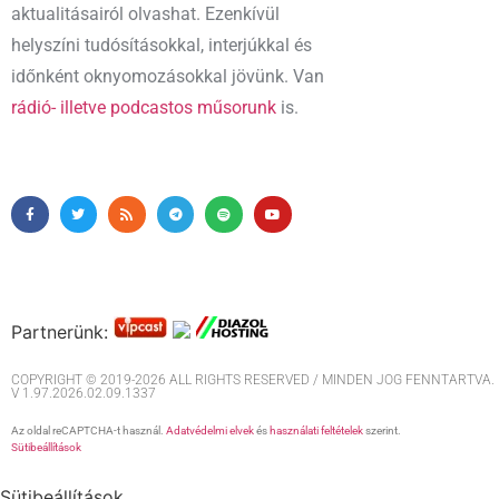
aktualitásairól olvashat. Ezenkívül
helyszíni tudósításokkal, interjúkkal és
időnként oknyomozásokkal jövünk. Van
rádió- illetve podcastos műsorunk
is.
Partnerünk:
COPYRIGHT © 2019-2026 ALL RIGHTS RESERVED / MINDEN JOG FENNTARTVA. M
V 1.97.2026.02.09.1337
Az oldal reCAPTCHA-t használ.
Adatvédelmi elvek
és
használati feltételek
szerint.
Sütibeállítások
Sütibeállítások