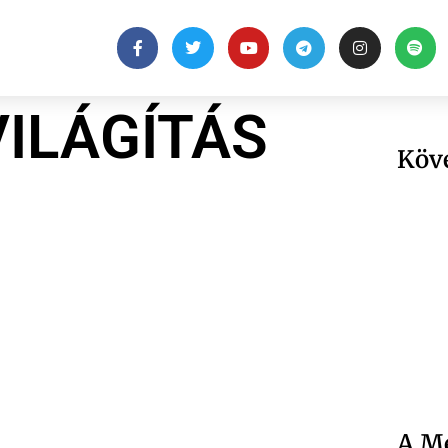
VILÁGÍTÁS
Köv
A Me