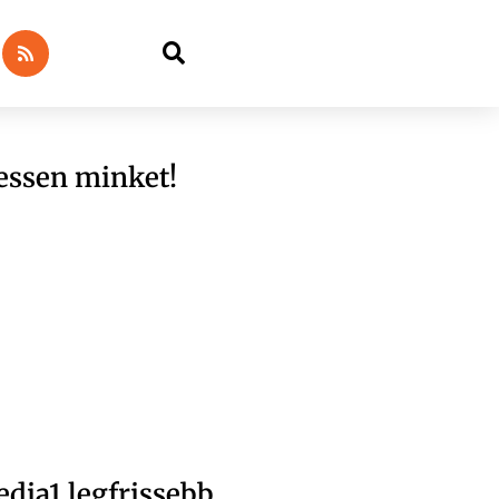
essen minket!
dia1 legfrissebb