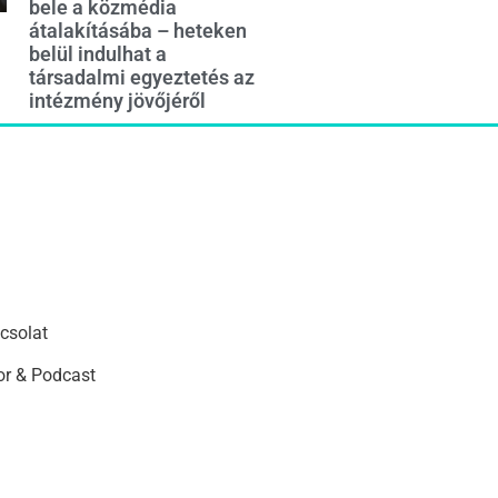
bele a közmédia
átalakításába – heteken
belül indulhat a
társadalmi egyeztetés az
intézmény jövőjéről
csolat
r & Podcast