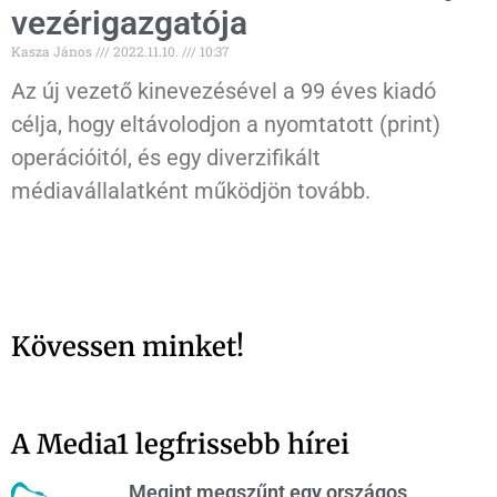
vezérigazgatója
Kasza János
2022.11.10.
10:37
Az új vezető kinevezésével a 99 éves kiadó
célja, hogy eltávolodjon a nyomtatott (print)
operációitól, és egy diverzifikált
médiavállalatként működjön tovább.
Kövessen minket!
A Media1 legfrissebb hírei
Megint megszűnt egy országos