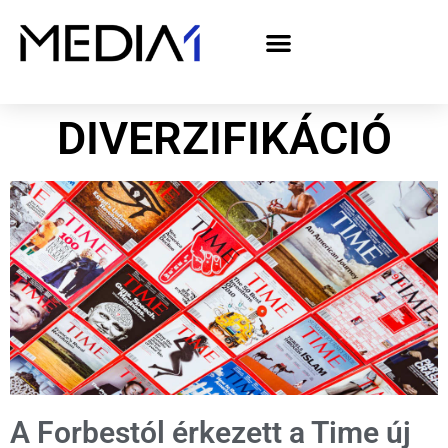
A Media1 médiaajánlata politikai hirdetőknek– országgyűlési választás 2026
DIVERZIFIKÁCIÓ
A Forbestól érkezett a Time új