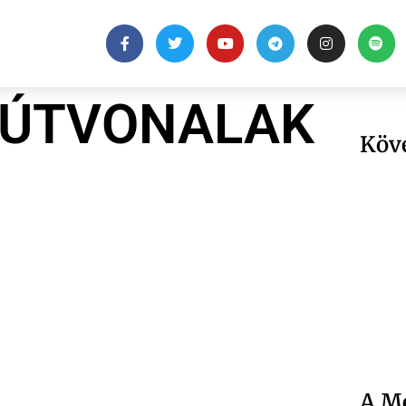
S ÚTVONALAK
Köv
A Me