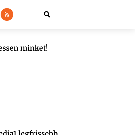
essen minket!
dia1 legfrissebb