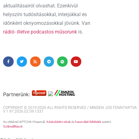
aktualitásairól olvashat. Ezenkívül
helyszíni tudósításokkal, interjúkkal és
időnként oknyomozásokkal jövünk. Van
rádió- illetve podcastos műsorunk
is.
Partnerünk:
COPYRIGHT © 2019-2026 ALL RIGHTS RESERVED / MINDEN JOG FENNTARTVA. M
V 1.97.2026.02.09.1337
Az oldal reCAPTCHA-t használ.
Adatvédelmi elvek
és
használati feltételek
szerint.
Sütibeállítások