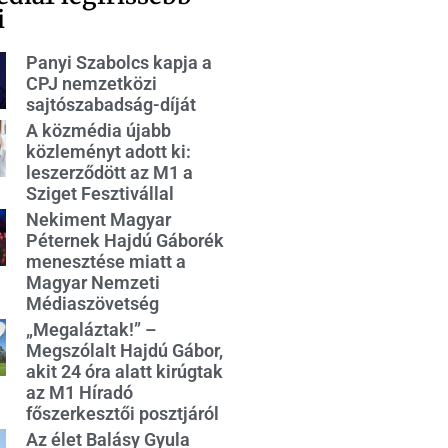
i
Panyi Szabolcs kapja a
CPJ nemzetközi
sajtószabadság-díját
A közmédia újabb
közleményt adott ki:
leszerződött az M1 a
Sziget Fesztivállal
Nekiment Magyar
Péternek Hajdú Gáborék
menesztése miatt a
Magyar Nemzeti
Médiaszövetség
„Megaláztak!” –
Megszólalt Hajdú Gábor,
akit 24 óra alatt kirúgtak
az M1 Híradó
főszerkesztői posztjáról
Az élet Balásy Gyula