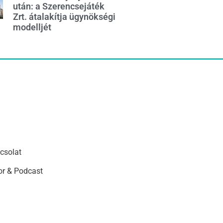
után: a Szerencsejáték
Zrt. átalakítja ügynökségi
modelljét
csolat
r & Podcast