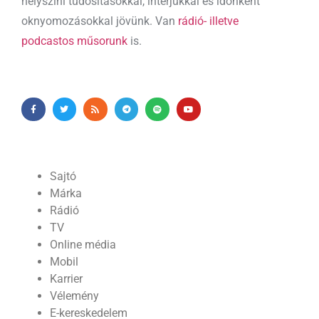
helyszíni tudósításokkal, interjúkkal és időnként
oknyomozásokkal jövünk. Van
rádió- illetve
podcastos műsorunk
is.
Sajtó
Márka
Rádió
TV
Online média
Mobil
Karrier
Vélemény
E-kereskedelem