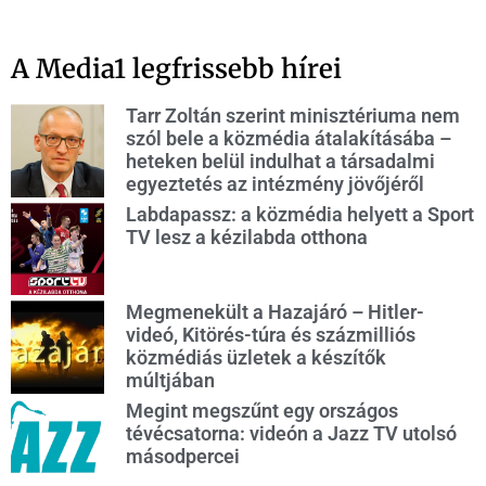
A Media1 legfrissebb hírei
Tarr Zoltán szerint minisztériuma nem
szól bele a közmédia átalakításába –
heteken belül indulhat a társadalmi
egyeztetés az intézmény jövőjéről
Labdapassz: a közmédia helyett a Sport
TV lesz a kézilabda otthona
Megmenekült a Hazajáró – Hitler-
videó, Kitörés-túra és százmilliós
közmédiás üzletek a készítők
múltjában
Megint megszűnt egy országos
tévécsatorna: videón a Jazz TV utolsó
másodpercei