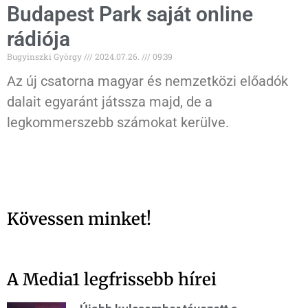
Budapest Park saját online
rádiója
Bugyinszki György
2024.07.26.
09:39
Az új csatorna magyar és nemzetközi előadók
dalait egyaránt játssza majd, de a
legkommerszebb számokat kerülve.
Kövessen minket!
A Media1 legfrissebb hírei