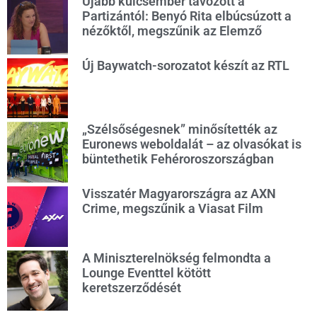
Újabb kulcsember távozott a
Partizántól: Benyó Rita elbúcsúzott a
nézőktől, megszűnik az Elemző
Új Baywatch-sorozatot készít az RTL
„Szélsőségesnek” minősítették az
Euronews weboldalát – az olvasókat is
büntethetik Fehéroroszországban
Visszatér Magyarországra az AXN
Crime, megszűnik a Viasat Film
A Miniszterelnökség felmondta a
Lounge Eventtel kötött
keretszerződését