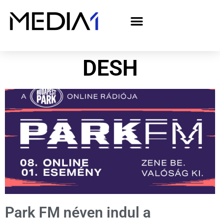
A Media1 médiaajánlata politikai hirdetőknek– országgyűlési választás 2026
DESH
Park FM néven indul a