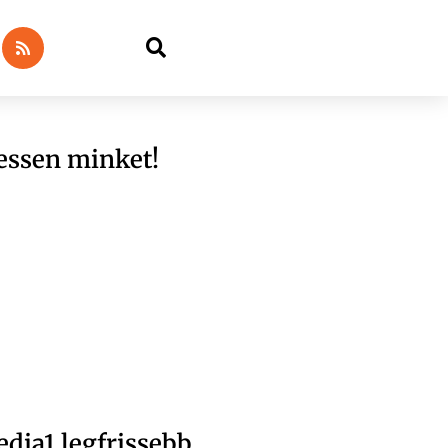
essen minket!
dia1 legfrissebb