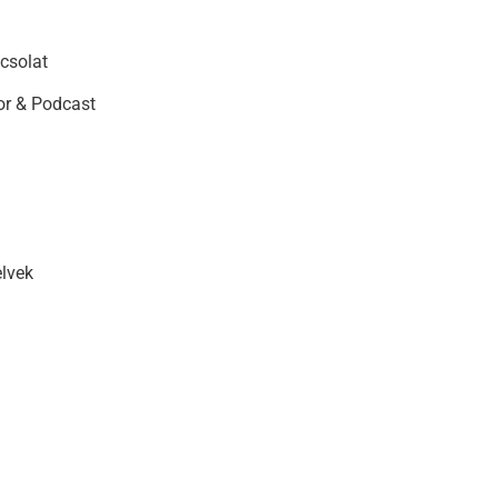
csolat
r & Podcast
elvek