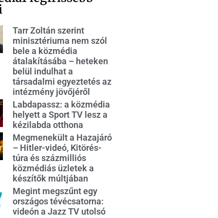
i
Tarr Zoltán szerint
minisztériuma nem szól
bele a közmédia
átalakításába – heteken
belül indulhat a
társadalmi egyeztetés az
intézmény jövőjéről
Labdapassz: a közmédia
helyett a Sport TV lesz a
kézilabda otthona
Megmenekült a Hazajáró
– Hitler-videó, Kitörés-
túra és százmilliós
közmédiás üzletek a
készítők múltjában
Megint megszűnt egy
országos tévécsatorna:
videón a Jazz TV utolsó