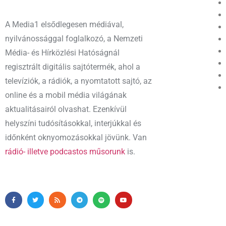
A Media1 elsődlegesen médiával,
nyilvánossággal foglalkozó, a Nemzeti
Média- és Hírközlési Hatóságnál
regisztrált digitális sajtótermék, ahol a
televíziók, a rádiók, a nyomtatott sajtó, az
online és a mobil média világának
aktualitásairól olvashat. Ezenkívül
helyszíni tudósításokkal, interjúkkal és
időnként oknyomozásokkal jövünk. Van
rádió- illetve podcastos műsorunk
is.