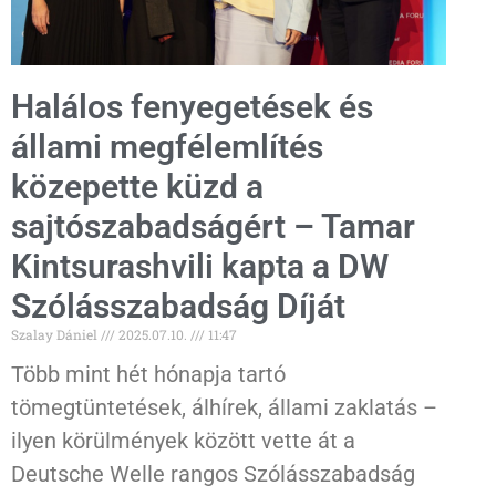
Halálos fenyegetések és
állami megfélemlítés
közepette küzd a
sajtószabadságért – Tamar
Kintsurashvili kapta a DW
Szólásszabadság Díját
Szalay Dániel
2025.07.10.
11:47
Több mint hét hónapja tartó
tömegtüntetések, álhírek, állami zaklatás –
ilyen körülmények között vette át a
Deutsche Welle rangos Szólásszabadság