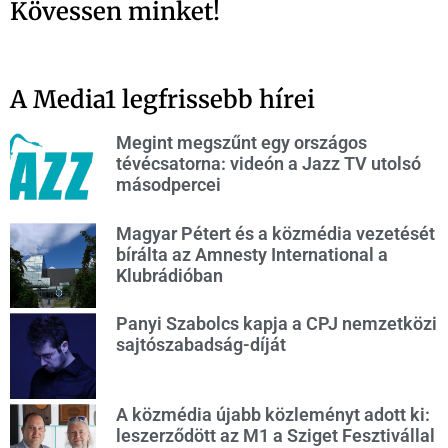
Kövessen minket!
A Media1 legfrissebb hírei
Megint megszűnt egy országos
tévécsatorna: videón a Jazz TV utolsó
másodpercei
Magyar Pétert és a közmédia vezetését
bírálta az Amnesty International a
Klubrádióban
Panyi Szabolcs kapja a CPJ nemzetközi
sajtószabadság-díját
A közmédia újabb közleményt adott ki:
leszerződött az M1 a Sziget Fesztivállal