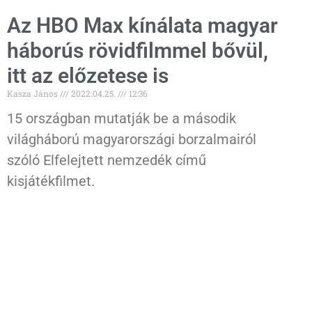
Az HBO Max kínálata magyar
háborús rövidfilmmel bővül,
itt az előzetese is
Kasza János
2022.04.25.
12:36
15 országban mutatják be a második
világháború magyarországi borzalmairól
szóló Elfelejtett nemzedék című
kisjátékfilmet.