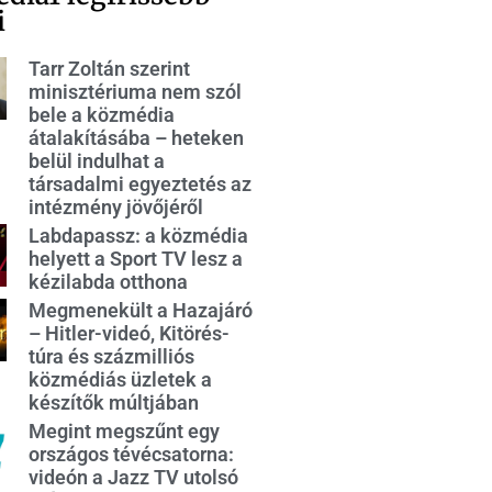
i
Tarr Zoltán szerint
minisztériuma nem szól
bele a közmédia
átalakításába – heteken
belül indulhat a
társadalmi egyeztetés az
intézmény jövőjéről
Labdapassz: a közmédia
helyett a Sport TV lesz a
kézilabda otthona
Megmenekült a Hazajáró
– Hitler-videó, Kitörés-
túra és százmilliós
közmédiás üzletek a
készítők múltjában
Megint megszűnt egy
országos tévécsatorna:
videón a Jazz TV utolsó