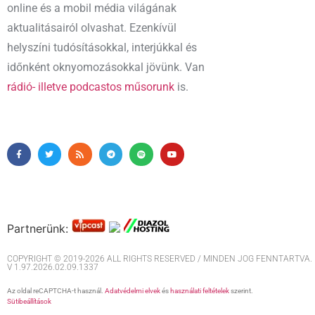
online és a mobil média világának
aktualitásairól olvashat. Ezenkívül
helyszíni tudósításokkal, interjúkkal és
időnként oknyomozásokkal jövünk. Van
rádió- illetve podcastos műsorunk
is.
Partnerünk:
COPYRIGHT © 2019-2026 ALL RIGHTS RESERVED / MINDEN JOG FENNTARTVA. M
V 1.97.2026.02.09.1337
Az oldal reCAPTCHA-t használ.
Adatvédelmi elvek
és
használati feltételek
szerint.
Sütibeállítások