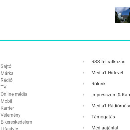
RSS feliratkozás
Sajtó
Media1 Hírlevél
Márka
Rádió
Rólunk
TV
Online média
Impresszum & Kap
Mobil
Media1 Rádióműso
Karrier
Vélemény
Támogatás
E-kereskedelem
Médiaajánlat
Lifestyle