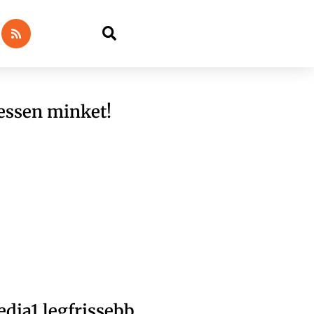
essen minket!
dia1 legfrissebb