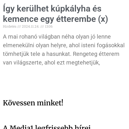
Így kerülhet kúpkályha és
kemence egy étterembe (x)
Hirdetés
2024.11.24.
13:06
A mai rohanó világban néha olyan jó lenne
elmenekülni olyan helyre, ahol isteni fogásokkal
tömhetjük tele a hasunkat. Rengeteg étterem
van világszerte, ahol ezt megtehetjük,
Kövessen minket!
A Media1 legfrissebb hírei