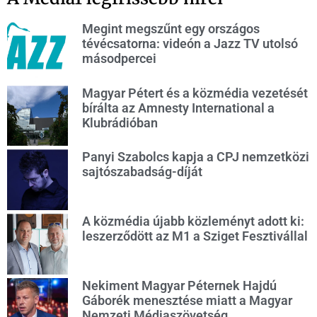
Megint megszűnt egy országos
tévécsatorna: videón a Jazz TV utolsó
másodpercei
Magyar Pétert és a közmédia vezetését
bírálta az Amnesty International a
Klubrádióban
Panyi Szabolcs kapja a CPJ nemzetközi
sajtószabadság-díját
A közmédia újabb közleményt adott ki:
leszerződött az M1 a Sziget Fesztivállal
Nekiment Magyar Péternek Hajdú
Gáborék menesztése miatt a Magyar
Nemzeti Médiaszövetség