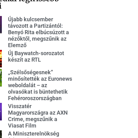
i
Újabb kulcsember
távozott a Partizántól:
Benyó Rita elbúcsúzott a
nézőktől, megszűnik az
Elemző
Új Baywatch-sorozatot
készít az RTL
„Szélsőségesnek”
minősítették az Euronews
weboldalát – az
olvasókat is büntethetik
Fehéroroszországban
Visszatér
Magyarországra az AXN
Crime, megszűnik a
Viasat Film
A Miniszterelnökség