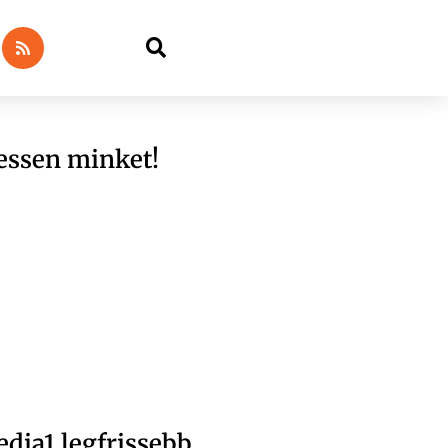
essen minket!
dia1 legfrissebb