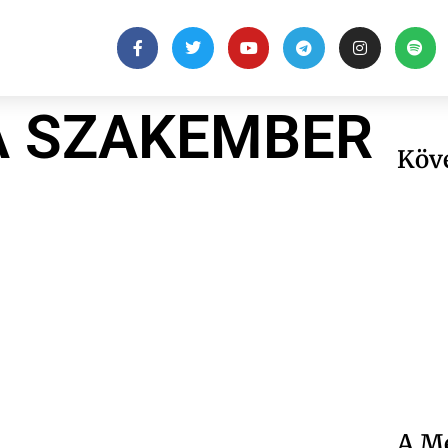
A SZAKEMBER
Köv
A Me