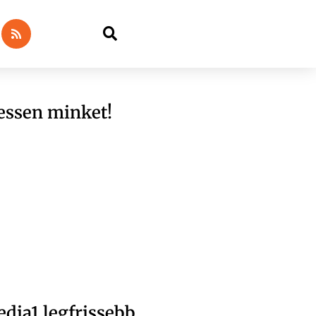
essen minket!
dia1 legfrissebb