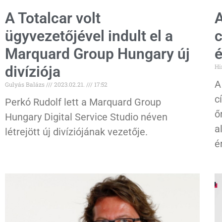
A Totalcar volt
A
ügyvezetőjével indult el a
c
Marquard Group Hungary új
é
Hi
divíziója
A
Gulyás Balázs
2023.02.21.
17:52
c
Perkó Rudolf lett a Marquard Group
ő
Hungary Digital Service Studio néven
a
létrejött új divíziójának vezetője.
é