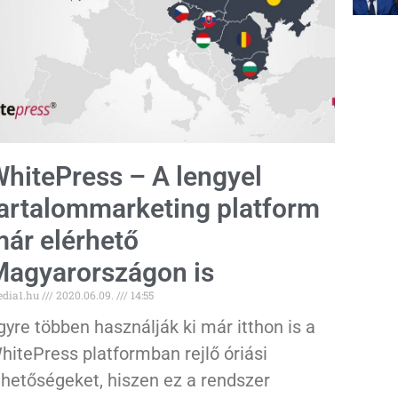
hitePress – A lengyel
artalommarketing platform
ár elérhető
agyarországon is
dia1.hu
2020.06.09.
14:55
gyre többen használják ki már itthon is a
hitePress platformban rejlő óriási
ehetőségeket, hiszen ez a rendszer