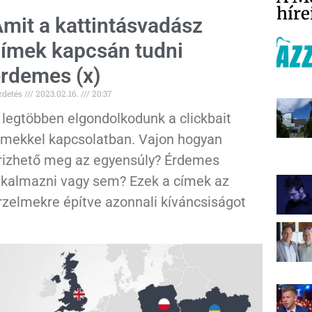
híre
mit a kattintásvadász
ímek kapcsán tudni
rdemes (x)
rdetés
2023.02.16.
20:37
 legtöbben elgondolkodunk a clickbait
ímekkel kapcsolatban. Vajon hogyan
rizhető meg az egyensúly? Érdemes
lkalmazni vagy sem? Ezek a címek az
rzelmekre építve azonnali kíváncsiságot