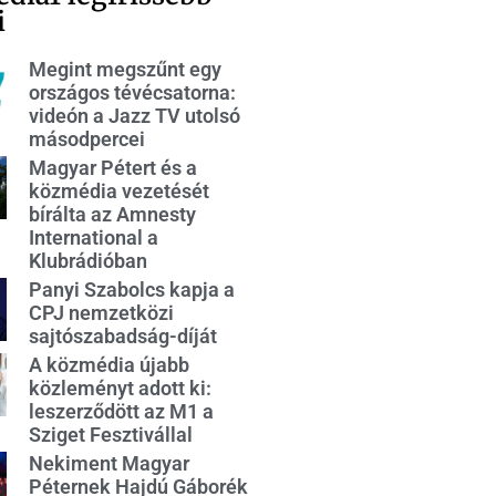
i
Megint megszűnt egy
országos tévécsatorna:
videón a Jazz TV utolsó
másodpercei
Magyar Pétert és a
közmédia vezetését
bírálta az Amnesty
International a
Klubrádióban
Panyi Szabolcs kapja a
CPJ nemzetközi
sajtószabadság-díját
A közmédia újabb
közleményt adott ki:
leszerződött az M1 a
Sziget Fesztivállal
Nekiment Magyar
Péternek Hajdú Gáborék