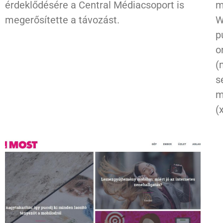
érdeklődésére a Central Médiacsoport is
m
megerősítette a távozást.
W
p
o
(
s
m
(