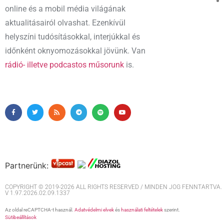
online és a mobil média világának
aktualitásairól olvashat. Ezenkívül
helyszíni tudósításokkal, interjúkkal és
időnként oknyomozásokkal jövünk. Van
rádió- illetve podcastos műsorunk
is.
Partnerünk:
COPYRIGHT © 2019-2026 ALL RIGHTS RESERVED / MINDEN JOG FENNTARTVA. M
V 1.97.2026.02.09.1337
Az oldal reCAPTCHA-t használ.
Adatvédelmi elvek
és
használati feltételek
szerint.
Sütibeállítások