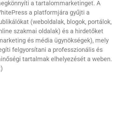
egkönnyíti a tartalommarketinget. A
hitePress a platformjára gyűjti a
ublikálókat (weboldalak, blogok, portálok,
nline szakmai oldalak) és a hirdetőket
marketing és média ügynökségek), mely
egíti felgyorsítani a professzionális és
inőségi tartalmak elhelyezését a weben.
x)