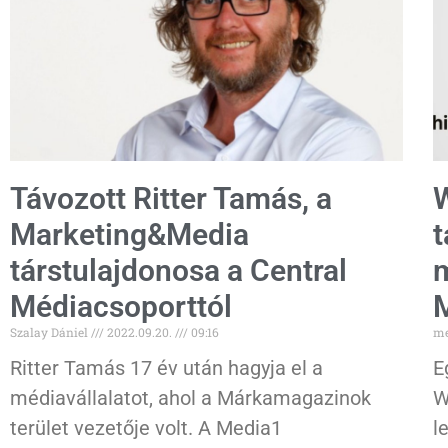
Távozott Ritter Tamás, a
W
Marketing&Media
t
társtulajdonosa a Central
m
Médiacsoporttól
M
Szalay Dániel
2022.09.20.
09:16
me
Ritter Tamás 17 év után hagyja el a
E
médiavállalatot, ahol a Márkamagazinok
W
terület vezetője volt. A Media1
l