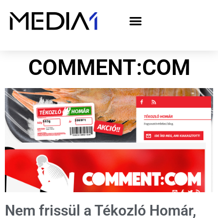
A Media1 médiaajánlata politikai hirdetőknek– országgyűlési választás 2026
COMMENT:COM
Nem frissül a Tékozló Homár,