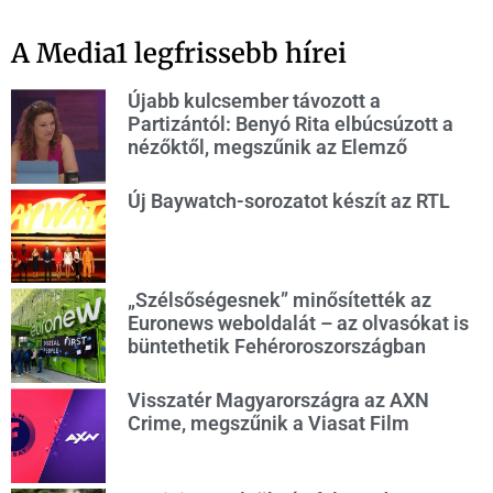
A Media1 legfrissebb hírei
Újabb kulcsember távozott a
Partizántól: Benyó Rita elbúcsúzott a
nézőktől, megszűnik az Elemző
Új Baywatch-sorozatot készít az RTL
„Szélsőségesnek” minősítették az
Euronews weboldalát – az olvasókat is
büntethetik Fehéroroszországban
Visszatér Magyarországra az AXN
Crime, megszűnik a Viasat Film