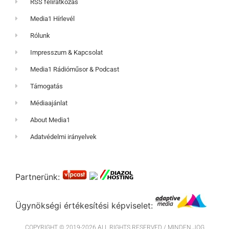
RSS feliratkozás
Media1 Hírlevél
Rólunk
Impresszum & Kapcsolat
Media1 Rádióműsor & Podcast
Támogatás
Médiaajánlat
About Media1
Adatvédelmi irányelvek
Partnerünk:
Ügynökségi értékesítési képviselet:
COPYRIGHT © 2019-2026 ALL RIGHTS RESERVED / MINDEN JOG