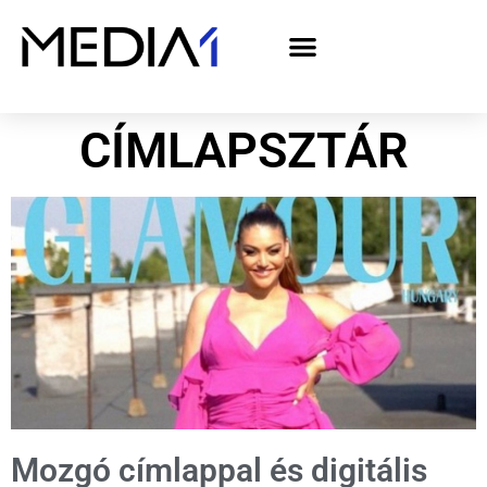
A Media1 médiaajánlata politikai hirdetőknek– országgyűlési választás 2026
CÍMLAPSZTÁR
Mozgó címlappal és digitális