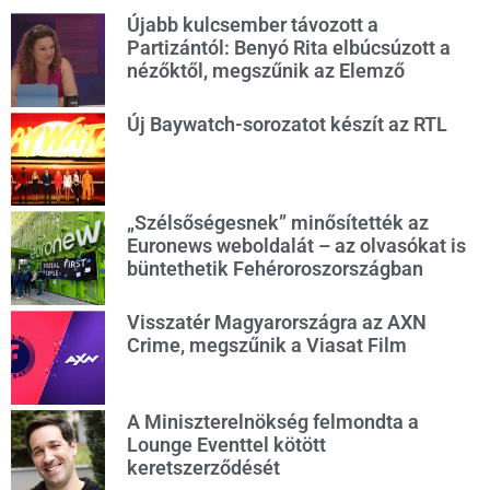
Újabb kulcsember távozott a
Partizántól: Benyó Rita elbúcsúzott a
nézőktől, megszűnik az Elemző
Új Baywatch-sorozatot készít az RTL
„Szélsőségesnek” minősítették az
Euronews weboldalát – az olvasókat is
büntethetik Fehéroroszországban
Visszatér Magyarországra az AXN
Crime, megszűnik a Viasat Film
A Miniszterelnökség felmondta a
Lounge Eventtel kötött
keretszerződését