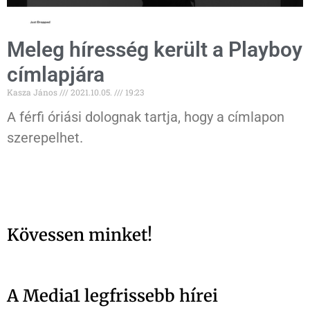
Meleg híresség került a Playboy
címlapjára
Kasza János
2021.10.05.
19:23
A férfi óriási dolognak tartja, hogy a címlapon
szerepelhet.
Kövessen minket!
A Media1 legfrissebb hírei