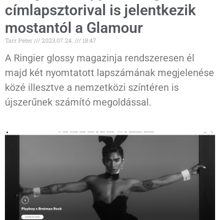
címlapsztorival is jelentkezik
mostantól a Glamour
Tarr Péter
2023.07.24.
18:47
A Ringier glossy magazinja rendszeresen él
majd két nyomtatott lapszámának megjelenése
közé illesztve a nemzetközi színtéren is
újszerűnek számító megoldással.