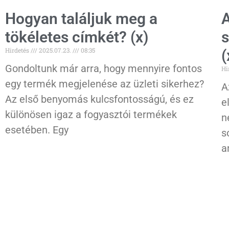
Hogyan találjuk meg a
A
tökéletes címkét? (x)
s
Hirdetés
2025.07.23.
08:35
(
Gondoltunk már arra, hogy mennyire fontos
Hi
egy termék megjelenése az üzleti sikerhez?
A
Az első benyomás kulcsfontosságú, és ez
e
különösen igaz a fogyasztói termékek
n
esetében. Egy
s
a