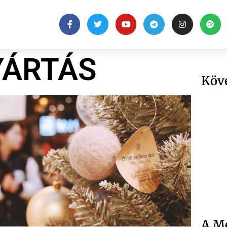
YÁRTÁS
Köv
A Me