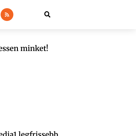
essen minket!
dia1 legfrissebb