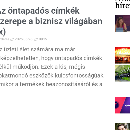
híre
z öntapadós címkék
zerepe a biznisz világában
x)
rdetés
2025.06.26.
09:15
z üzleti élet számára ma már
lképzelhetetlen, hogy öntapadós címkék
élkül működjön. Ezek a kis, mégis
okatmondó eszközök kulcsfontosságúak,
mikor a termékek beazonosításáról és a