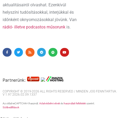
aktualitásairól olvashat. Ezenkívül
helyszíni tudósításokkal, interjúkkal és
időnként oknyomozásokkal jövünk. Van
rádió- illetve podcastos műsorunk
is.
Partnerünk:
COPYRIGHT © 2019-2026 ALL RIGHTS RESERVED / MINDEN JOG FENNTARTVA. M
V 1.97.2026.02.09.1337
Az oldal reCAPTCHA-t használ.
Adatvédelmi elvek
és
használati feltételek
szerint.
Sütibeállítások