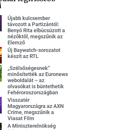
i
Újabb kulcsember
távozott a Partizántól:
Benyó Rita elbúcsúzott a
nézőktől, megszűnik az
Elemző
Új Baywatch-sorozatot
készít az RTL
„Szélsőségesnek”
minősítették az Euronews
weboldalát – az
olvasókat is büntethetik
Fehéroroszországban
Visszatér
Magyarországra az AXN
Crime, megszűnik a
Viasat Film
A Miniszterelnökség