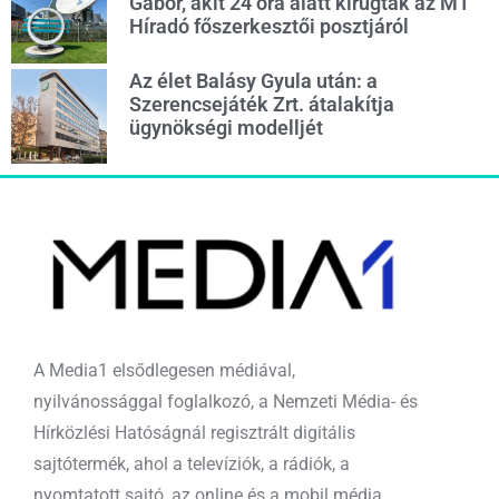
Gábor, akit 24 óra alatt kirúgtak az M1
Híradó főszerkesztői posztjáról
Az élet Balásy Gyula után: a
Szerencsejáték Zrt. átalakítja
ügynökségi modelljét
A Media1 elsődlegesen médiával,
nyilvánossággal foglalkozó, a Nemzeti Média- és
Hírközlési Hatóságnál regisztrált digitális
sajtótermék, ahol a televíziók, a rádiók, a
nyomtatott sajtó, az online és a mobil média