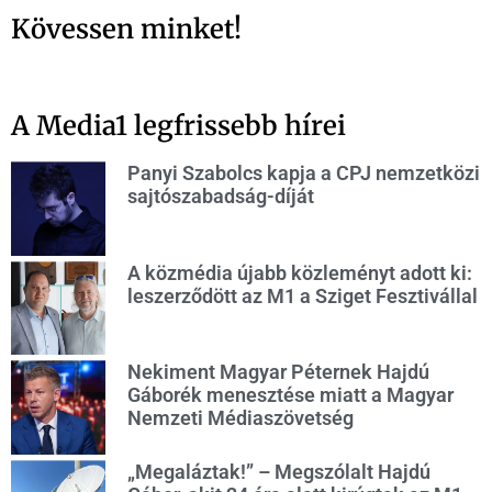
Kövessen minket!
A Media1 legfrissebb hírei
Panyi Szabolcs kapja a CPJ nemzetközi
sajtószabadság-díját
A közmédia újabb közleményt adott ki:
leszerződött az M1 a Sziget Fesztivállal
Nekiment Magyar Péternek Hajdú
Gáborék menesztése miatt a Magyar
Nemzeti Médiaszövetség
„Megaláztak!” – Megszólalt Hajdú