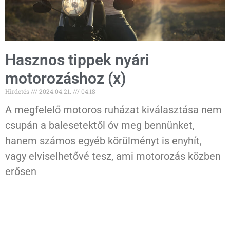
Hasznos tippek nyári
motorozáshoz (x)
Hirdetés
2024.04.21.
04:18
A megfelelő motoros ruházat kiválasztása nem
csupán a balesetektől óv meg bennünket,
hanem számos egyéb körülményt is enyhít,
vagy elviselhetővé tesz, ami motorozás közben
erősen